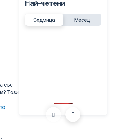
Най-четени
Седмица
Месец
а със
им? Този
по
е