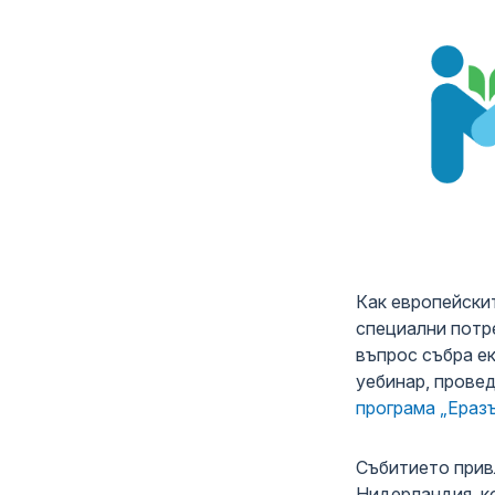
Водна т
Монтес
Услуги 
Медицин
Как европейски
специални потр
въпрос събра е
уебинар, прове
програма „Ераз
Събитието при
Нидерландия, к