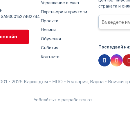
Управление и екип
страната и онла
F
Партньори и приятели
TSA93001527462744
Проекти
Новини
онлайн
Обучения
Последвай ни
Събития
Контакти
001 - 2026 Карин дом - НПО - България, Варна - Всички п
Уебсайтът е разработен от