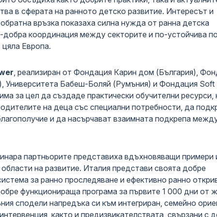
тва в сферата на ранното детско развитие. Интересът и
обратна връзка показаха силна нужда от ранна детска
о-добра координация между секторите и по-устойчива п
 цяла Европа.
wer
, реализиран от Фондация Карин дом (България), Фо
, Университета Бабеш-Боляй (Румъния) и Фондация Soft T
има за цел да създаде практически обучителни ресурси,
родителите на деца със специални потребности, да подк
благополучие и да насърчават взаимната подкрепа межд
бинара партньорите представиха вдъхновяващи примери 
 области на развитие. Италия представи своята добре
система за ранно проследяване и ефективно ранно откри
добре функционираща програма за първите 1 000 дни от 
ъния сподели напредъка си към интегриран, семейно ори
интервенция, както и предизвикателствата, свързани с 