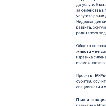
до услуги. Бъл
за семейства в 
услугата ранна 
Нидерландия сис
развита, осигу
родителска под
Общото послани
живота – не са
изразиха силен
възможности за 
Проектът
M-Po
събития, обучит
специалисти и 
Пълните наци
развитие в Ита