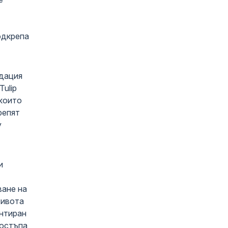
одкрепа
ндация
ulip
 които
репят
у
и
ване на
живота
ентиран
достъпа