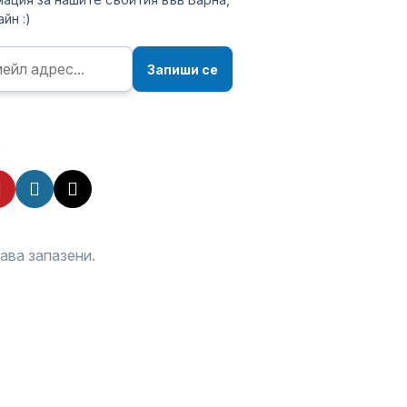
йн :)
Запиши се
:
рава запазени.