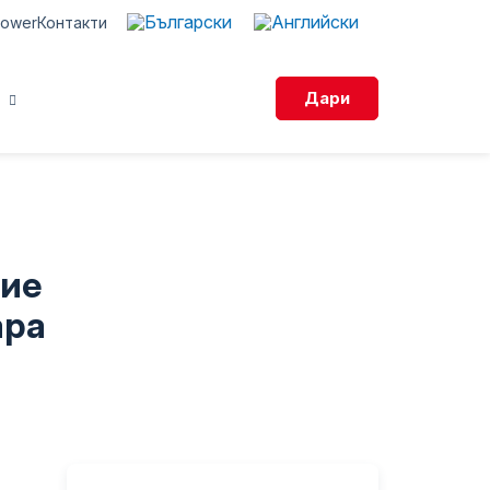
Power
Контакти
Дари
смихни се“ 2026
ан Станчов 2025“
а подкрепа
тие
и дарения
ара
конферентна зала
уза