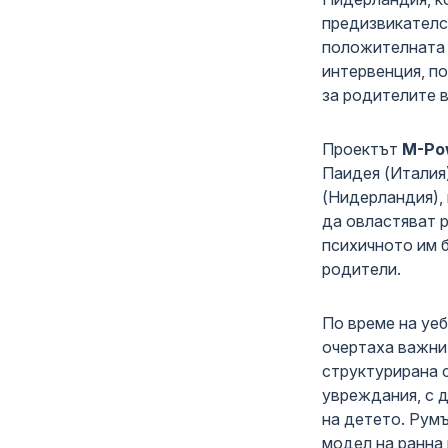
предизвикателс
положителната 
интервенция, п
за родителите в
Проектът
M-Po
Паидея (Италия)
(Нидерландия), 
да овластяват 
психичното им 
родители.
По време на уе
очертаха важни
структурирана 
увреждания, с 
на детето. Рум
модел на ранна 