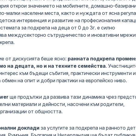
гария открои значението на мобилните, домашно-базирани
по-малки населени места, както и нуждата от ясна регула
детска интервенция и развитие на професионалния капац
темата за подкрепа на деца от 0 до 3г. е силно
рява междусекторно сътрудничество и иновативни мрежи
крепа.
е от дискусията беше ясно:
ранната подкрепа промен
мо на децата, но и на техните семейства
. Участницит
 интерес към бъдещи събития, практически инструменти и
обмен на опит и добри практики на европейско ниво.
wer
ще продължи да развива тази динамика чрез предс
елни материали и дейности, насочени към родители,
организации от общността.
онални доклади
за услугите за подкрепа на ранното де
лия, Румъния, България и Нидерландия ще бъдат публику