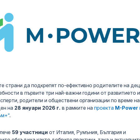
ерапия
ори Къща
за родители
ски център
те страни да подкрепят по-ефективно родителите на дец
ебности в първите три най-важни години от развитието 
ксперти, родители и обществени организации по време на
ден на
28 януари 2026 г.
в рамките на
проекта
M-Power
ъм+“
.
влече
59 участници
от Италия, Румъния, България и
оито обсъдиха както добрите практики, така и актуалнит