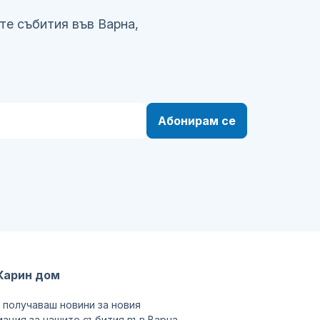
те събития във Варна,
Абонирам се
Карин дом
 получаваш новини за новия
ация за нашите събития във Варна,