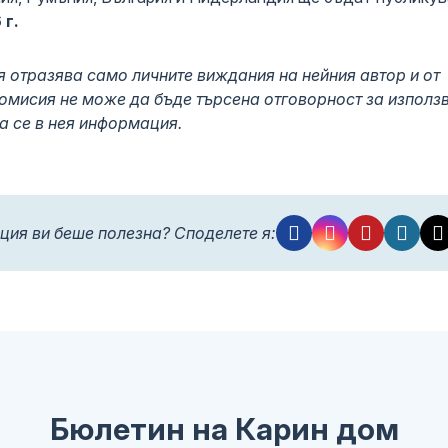
 г.
я отразява само личните виждания на нейния автор и от
омисия не може да бъде търсена отговорност за използ
 се в нея информация.
ция ви беше полезна? Споделете я:
Бюлетин на Карин дом