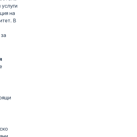
 услуги
ция на
итет. В
 за
я
е
тоящи
тско
вани