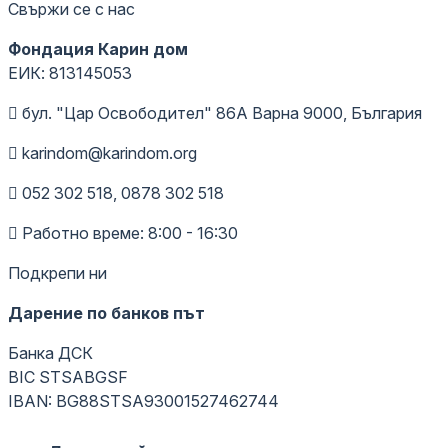
Свържи се с нас
Фондация Карин дом
ЕИК: 813145053
бул. "Цар Освободител" 86А Варна 9000, България
karindom@karindom.org
052 302 518, 0878 302 518
Работно време: 8:00 - 16:30
Подкрепи ни
Дарение по банков път
Банка ДСК
BIC STSABGSF
IBAN: BG88STSA93001527462744