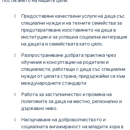
постигането на нашите цели:
Предоставяне качествени услуги на деца със
специални нужди и на техните семейства за
предотвратяване изоставянето на деца в
институции и за успешна социална интеграция
на децата и семействата като цяло.
Разпространяване добрата практика чрез
обучения и консултации на родители и
специалисти, работещи с деца със специални
нужди от цялата страна, придържайки се към
международните стандарти
Работа за застъпничество и промяна на
политиките за деца на местно, регионално и
държавно ниво.
Насърчаване на доброволчеството и
социалната ангажираност на младите хора в