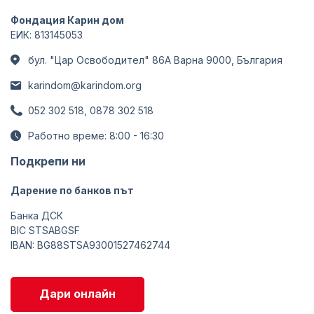
Фондация Карин дом
ЕИК: 813145053
бул. "Цар Освободител" 86А Варна 9000, България
karindom@karindom.org
052 302 518, 0878 302 518
Работно време: 8:00 - 16:30
Подкрепи ни
Дарение по банков път
Банка ДСК
BIC STSABGSF
IBAN: BG88STSA93001527462744
Дари онлайн