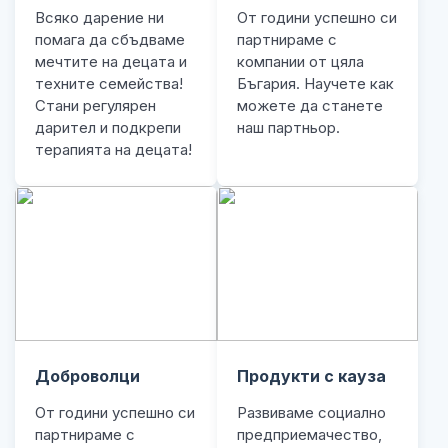
Всяко дарение ни
От години успешно си
помага да сбъдваме
партнираме с
мечтите на децата и
компании от цяла
техните семейства!
Бъгария. Научете как
Стани регулярен
можете да станете
дарител и подкрепи
наш партньор.
терапията на децата!
Доброволци
Продукти с кауза
От години успешно си
Развиваме социално
партнираме с
предприемачество,