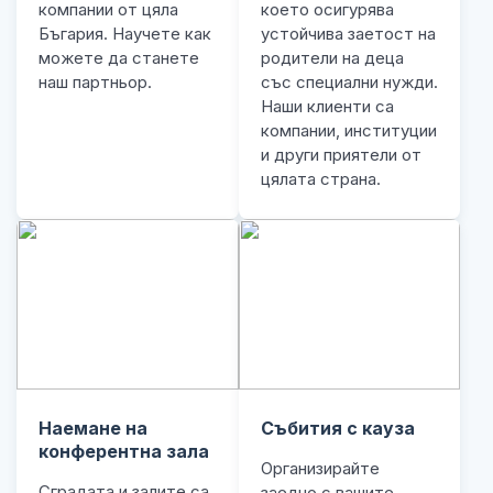
компании от цяла
което осигурява
Бъгария. Научете как
устойчива заетост на
можете да станете
родители на деца
наш партньор.
със специални нужди.
Наши клиенти са
компании, институции
и други приятели от
цялата страна.
Наемане на
Събития с кауза
конферентна зала
Организирайте
Сградата и залите са
заедно с вашите