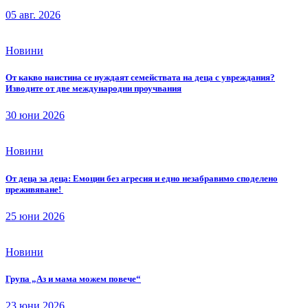
05 авг. 2026
Новини
От какво наистина се нуждаят семействата на деца с увреждания?
Изводите от две международни проучвания
30 юни 2026
Новини
От деца за деца: Емоции без агресия и едно незабравимо споделено
преживяване!
25 юни 2026
Новини
Група „Аз и мама можем повече“
23 юни 2026