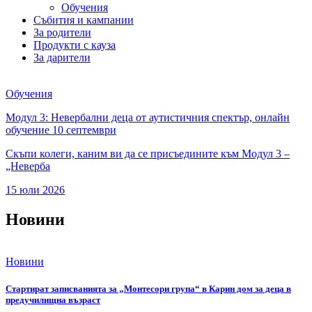
Обучения
Събития и кампании
За родители
Продукти с кауза
За дарители
Обучения
Модул 3: Невербални деца от аутистичния спектър, онлайн
обучение 10 септември
Скъпи колеги, каним ви да се присъедините към Модул 3 –
„Неверба
15 юли 2026
Новини
Новини
Стартират записванията за „Монтесори група“ в Карин дом за деца в
предучилищна възраст