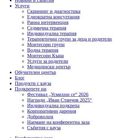
Новини и събития
Услуги
Скрининг и диагностика
Еднократна консултация
Ранна интервенция
Седмична терапия
Индивидуална терапия
Терапевтични групи за деца и родители
Монтесори групи
Водна терапия
Монтесори Къща
Услуги за родители
Медицински център
Обучителен център
Блог
Продукти с кауза
Подкрепете ни
Фестивал „Усмихни се“ 2026
Награди „Иван Станчов 2025“
Индивидуална подкрепа
Корпоративни дарения
Доброволци
Наемане на конферентна зала
Събития с кауза