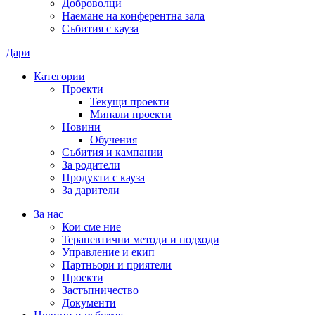
Доброволци
Наемане на конферентна зала
Събития с кауза
Дари
Категории
Проекти
Текущи проекти
Минали проекти
Новини
Обучения
Събития и кампании
За родители
Продукти с кауза
За дарители
За нас
Кои сме ние
Терапевтични методи и подходи
Управление и екип
Партньори и приятели
Проекти
Застъпничество
Документи