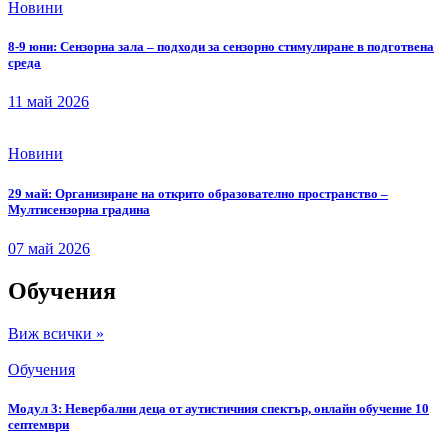
Новини
8-9 юни: Сензорна зала – подходи за сензорно стимулиране в подготвена
среда
11 май 2026
Новини
29 май: Организиране на открито образователно пространство –
Мултисензорна градина
07 май 2026
Обучения
Виж всички »
Обучения
Модул 3: Невербални деца от аутистичния спектър, онлайн обучение 10
септември