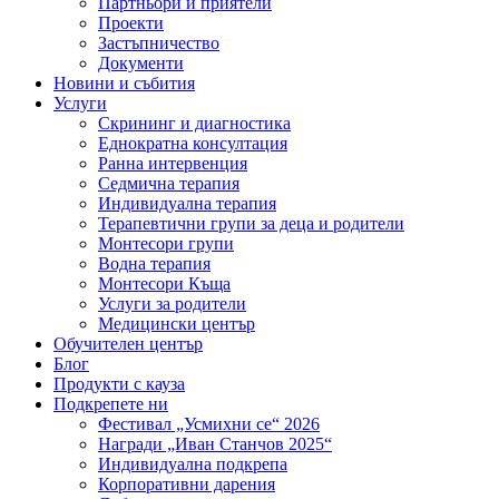
Партньори и приятели
Проекти
Застъпничество
Документи
Новини и събития
Услуги
Скрининг и диагностика
Еднократна консултация
Ранна интервенция
Седмична терапия
Индивидуална терапия
Терапевтични групи за деца и родители
Монтесори групи
Водна терапия
Монтесори Къща
Услуги за родители
Медицински център
Обучителен център
Блог
Продукти с кауза
Подкрепете ни
Фестивал „Усмихни се“ 2026
Награди „Иван Станчов 2025“
Индивидуална подкрепа
Корпоративни дарения