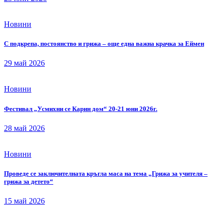
Новини
С подкрепа, постоянство и грижа – още една важна крачка за Еймен
29 май 2026
Новини
Фестивал „Усмихни се Карин дом“ 20-21 юни 2026г.
28 май 2026
Новини
Проведе се заключителната кръгла маса на тема „Грижа за учителя –
грижа за детето“
15 май 2026