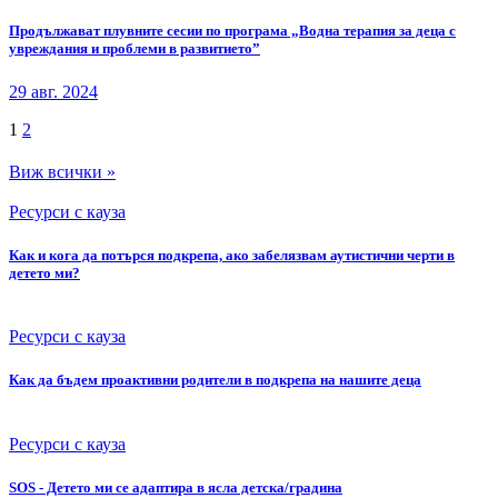
Продължават плувните сесии по програма „Водна терапия за деца с
увреждания и проблеми в развитието”
29 авг. 2024
1
2
Виж всички »
Ресурси с кауза
Как и кога да потърся подкрепа, ако забелязвам аутистични черти в
детето ми?
Ресурси с кауза
Как да бъдем проактивни родители в подкрепа на нашите деца
Ресурси с кауза
SOS - Детето ми се адаптира в ясла детска/градина