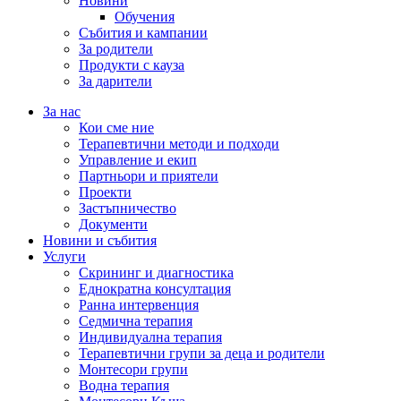
Новини
Обучения
Събития и кампании
За родители
Продукти с кауза
За дарители
За нас
Кои сме ние
Терапевтични методи и подходи
Управление и екип
Партньори и приятели
Проекти
Застъпничество
Документи
Новини и събития
Услуги
Скрининг и диагностика
Еднократна консултация
Ранна интервенция
Седмична терапия
Индивидуална терапия
Терапевтични групи за деца и родители
Монтесори групи
Водна терапия