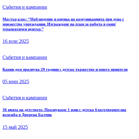
Събития и кампании
Мастър клас: “Наблюдение и оценка на комуникацията при деца с
множество увреждания. Изграждане на план за работа в екип/
терапевтичен център.”
16 юли 2025
Събития и кампании
Карин дом празнува 29 години с детско тържество и много приятели
05 юни 2025
Събития и кампании
36 цвята на детството. Празнуваме 1 юни с детска благотворителна
изложба в Двореца Балчик
15 май 2025