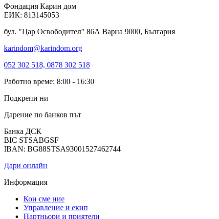
Фондация Карин дом
ЕИК: 813145053
бул. "Цар Освободител" 86А Варна 9000, България
karindom@karindom.org
052 302 518, 0878 302 518
Работно време: 8:00 - 16:30
Подкрепи ни
Дарение по банков път
Банка ДСК
BIC STSABGSF
IBAN: BG88STSA93001527462744
Дари онлайн
Информация
Кои сме ние
Управление и екип
Партньори и приятели