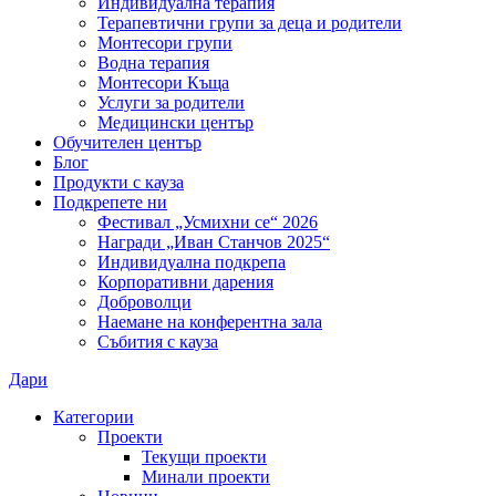
Индивидуална терапия
Терапевтични групи за деца и родители
Монтесори групи
Водна терапия
Монтесори Къща
Услуги за родители
Медицински център
Обучителен център
Блог
Продукти с кауза
Подкрепете ни
Фестивал „Усмихни се“ 2026
Награди „Иван Станчов 2025“
Индивидуална подкрепа
Корпоративни дарения
Доброволци
Наемане на конферентна зала
Събития с кауза
Дари
Категории
Проекти
Текущи проекти
Минали проекти