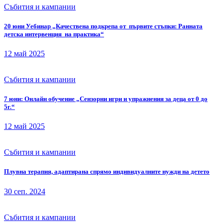
Събития и кампании
20 юни Уебинар „Качествена подкрепа от първите стъпки: Ранната
детска интервенция на практика“
12 май 2025
Събития и кампании
7 юни: Онлайн обучение „Сензорни игри и упражнения за деца от 0 до
5г.“
12 май 2025
Събития и кампании
Плувна терапия, адаптирана спрямо индивидуалните нужди на детето
30 сеп. 2024
Събития и кампании