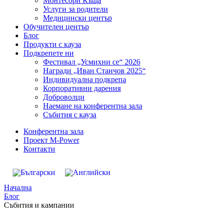
Монтесори Къща
Услуги за родители
Медицински център
Обучителен център
Блог
Продукти с кауза
Подкрепете ни
Фестивал „Усмихни се“ 2026
Награди „Иван Станчов 2025“
Индивидуална подкрепа
Корпоративни дарения
Доброволци
Наемане на конферентна зала
Събития с кауза
Конферентна зала
Проект M-Power
Контакти
Начална
Блог
Събития и кампании