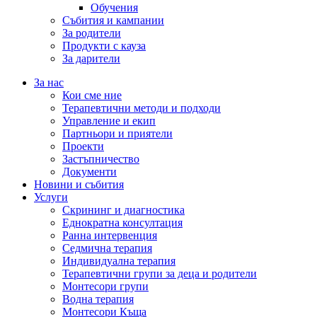
Обучения
Събития и кампании
За родители
Продукти с кауза
За дарители
За нас
Кои сме ние
Терапевтични методи и подходи
Управление и екип
Партньори и приятели
Проекти
Застъпничество
Документи
Новини и събития
Услуги
Скрининг и диагностика
Еднократна консултация
Ранна интервенция
Седмична терапия
Индивидуална терапия
Терапевтични групи за деца и родители
Монтесори групи
Водна терапия
Монтесори Къща