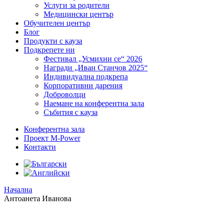
Услуги за родители
Медицински център
Обучителен център
Блог
Продукти с кауза
Подкрепете ни
Фестивал „Усмихни се“ 2026
Награди „Иван Станчов 2025“
Индивидуална подкрепа
Корпоративни дарения
Доброволци
Наемане на конферентна зала
Събития с кауза
Конферентна зала
Проект M-Power
Контакти
Начална
Антоанета Иванова