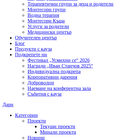
Терапевтични групи за деца и родители
Монтесори групи
Водна терапия
Монтесори Къща
Услуги за родители
Медицински център
Обучителен център
Блог
Продукти с кауза
Подкрепете ни
Фестивал „Усмихни се“ 2026
Награди „Иван Станчов 2025“
Индивидуална подкрепа
Корпоративни дарения
Доброволци
Наемане на конферентна зала
Събития с кауза
Дари
Категории
Проекти
Текущи проекти
Минали проекти
Новини