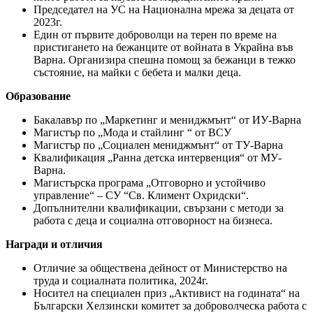
Председател на УС на Национална мрежа за децата от
2023г.
Един от първите доброволци на терен по време на
пристигането на бежанците от войната в Украйна във
Варна. Организира спешна помощ за бежанци в тежко
състояние, на майки с бебета и малки деца.
Образование
Бакалавър по „Маркетинг и мениджмънт“ от ИУ-Варна
Магистър по „Мода и стайлинг “ от ВСУ
Магистър по „Социален мениджмънт“ от ТУ-Варна
Квалификация „Ранна детска интервенция“ от МУ-
Варна.
Магистърска програма „Отговорно и устойчиво
управление“ – СУ “Св. Климент Охридски“.
Допълнителни квалификации, свързани с методи за
работа с деца и социална отговорност на бизнеса.
Награди и отличия
Отличие за обществена дейност от Министерство на
труда и социалната политика, 2024г.
Носител на специален приз „Активист на годината“ на
Български Хелзински комитет за доброволческа работа с