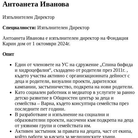
Антоанета Иванова
Изпълнителен Директор
Специалности:
Изпълнителен Директор
Антоанета Иванова е изпълнителен директор на Фондация
Карин дом от 1 октомври 2024г.
Опит
Един от членовете на УС на сдружение „Спина бифида
и хидроцефалия“, създадено от родители през 2011г. ,
където участва активно с организационната дейност с
деца и родители, визуални проекти, дарителски
кампании, застъпничество, подкрепа на нови родители.
Като социален работник и медиатор в услугите за ранно
детско развитие в Общностен център за деца и
семейства – Варна, където консултира семейства през
последните пет години.
В разработване и изпълнение на социални и
образователни проекти, насочени към подкрепа на деца
от уязвими групи и семействата им.
Активен застъпник за правата на децата, част от екипа,
който работи за каузата за медицинските храни.