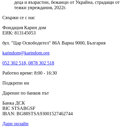
деца и възрастни, бежанци от Украйна, страдащи от
тежки увреждания, 2022г.
Свържи се с нас
Фондация Карин дом
ЕИК: 813145053
бул. "Цар Освободител" 86А Варна 9000, България
karindom@karindom.org
052 302 518, 0878 302 518
Работно време: 8:00 - 16:30
Подкрепи ни
Дарение по банков път
Банка ДСК
BIC STSABGSF
IBAN: BG88STSA93001527462744
Дари онлайн