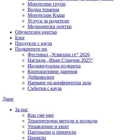
Монтесори групи
Водна терапия
Монтесори Къща
Услуги за родители
Медицински център
Обучителен център
Блог
Продукти с кауза
Подкрепете ни
Фестивал „Усмихни се“ 2026
Награди „Иван Станчов 2025“
Индивидуална подкрепа
Корпоративни дарения
Доброволци
Наемане на конферентна зала
Събития с кауза
Дари
За нас
Кои сме ние
Терапевтични методи и подходи
Управление и екип
Партньори и приятели
Проекти