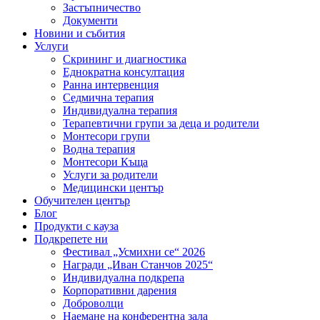
Застъпничество
Документи
Новини и събития
Услуги
Скрининг и диагностика
Еднократна консултация
Ранна интервенция
Седмична терапия
Индивидуална терапия
Терапевтични групи за деца и родители
Монтесори групи
Водна терапия
Монтесори Къща
Услуги за родители
Медицински център
Обучителен център
Блог
Продукти с кауза
Подкрепете ни
Фестивал „Усмихни се“ 2026
Награди „Иван Станчов 2025“
Индивидуална подкрепа
Корпоративни дарения
Доброволци
Наемане на конферентна зала