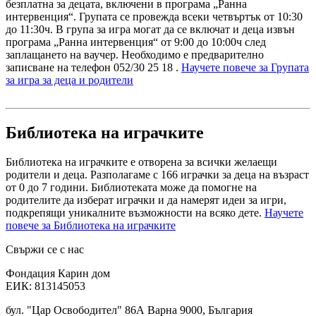
безплатна за децата, включени в програма „Ранна
интервенция“. Групата се провежда всеки четвъртък от 10:30
до 11:30ч. В група за игра могат да се включат и деца извън
програма „Ранна интервенция“ от 9:00 до 10:00ч след
заплащането на ваучер. Необходимо е предварително
записване на телефон 052/30 25 18 .
Научете повече за Групата
за игра за деца и родители
Библиотека на играчките
Библиотека на играчките е отворена за всички желаещи
родители и деца. Разполагаме с 166 играчки за деца на възраст
от 0 до 7 години. Библиотеката може да помогне на
родителите да изберат играчки и да намерят идеи за игри,
подкрепящи уникалните възможности на всяко дете.
Научете
повече за Библиотека на играчките
Свържи се с нас
Фондация Карин дом
ЕИК: 813145053
бул. "Цар Освободител" 86А Варна 9000, България