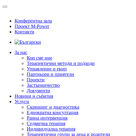
Конферентна зала
Проект M-Power
Контакти
За нас
Кои сме ние
Терапевтични методи и подходи
Управление и екип
Партньори и приятели
Проекти
Застъпничество
Документи
Новини и събития
Услуги
Скрининг и диагностика
Еднократна консултация
Ранна интервенция
Седмична терапия
Индивидуална терапия
Терапевтични групи за деца и родители