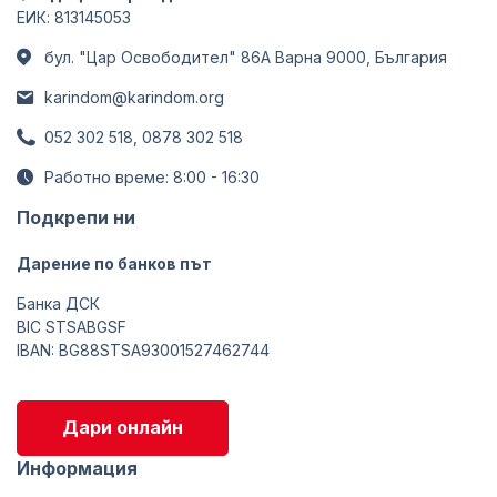
ЕИК: 813145053
бул. "Цар Освободител" 86А Варна 9000, България
karindom@karindom.org
052 302 518, 0878 302 518
Работно време: 8:00 - 16:30
Подкрепи ни
Дарение по банков път
Банка ДСК
BIC STSABGSF
IBAN: BG88STSA93001527462744
Дари онлайн
Информация