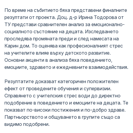
По време на събитието бяха представени финалните
резултати от проекта. Доц. д-р Ирина Тодорова от
ТУ представи сравнителен анализ за емоционално-
социалното състояние на децата. Изследването
проследява промяната преди и след намесата на
Карин дом. То оценява как професионалният стрес
на учителите влияе върху детското развитие.
Основни акценти в анализа бяха поведението,
емоциите, здравето и ежедневните взаимодействия.
Резултатите доказват категоричен положителен
ефект от проведените обучения и супервизии.
Справянето с учителския стрес води до директно
подобрение в поведението и емоциите на децата. Те
показват по-високи постижения и по-добро здраве.
Партньорството и общуването в групите също са
видимо подобрени.