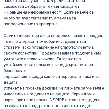
насоки за общуване с по-предизвикателни
семейства съобразно техния капацитет.
–
Повишена информираност:
Екипите вече са
много по-чувствителни към темата за
професионалното прегаряне.
Самите директори също споделиха личен напредък.
Те вече откриват по-добри инструменти за
стратегическо управление на благополучието в
своите колективи. Продължаващата подкрепа към
учителите остава ключова. Тя гарантира
устойчивост на промяната и поддържането на
безопасна и
здравословна среда както за персонала, така и за
децата.
Успехът на проекта доказва, че грижата за учителя е
инвестиция в бъдещето на децата. Карин дом и
партньорите по проект INSPIRE остават отдадени
на каузата да надграждат постигнатото и да