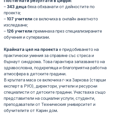
Постигнати резултати в цифри:
–
343 деца
бяха обхванати от дейностите по
проекта;
–
107 учители
се включиха в онлайн анкетното
изследване;
–
126 учители
преминаха през специализираните
обучения и супервизии.
Крайната цел на проекта
е придобиването на
практически умения за справяне със стреса и
бърнаут синдрома. Това гарантира запазването на
здравословна, подкрепяща и благоприятна работна
атмосфера в детските градини.
В кръглата маса се включиха г-жа Заркова (старши
експерт в РУО), директори, учители и ресурсни
специалисти от детските градини. Участваха също
представители на социални услуги, студенти,
преподаватели от Техническия университет и
обучителите от Карин дом.