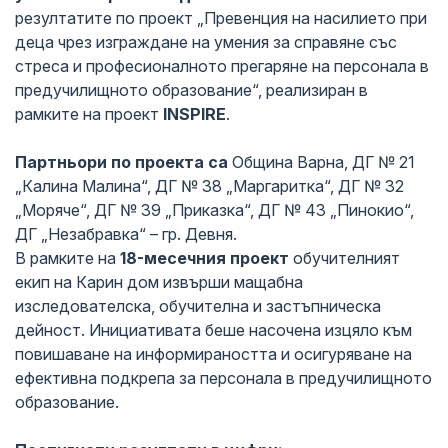
резултатите по проект „Превенция на насилието при
деца чрез изграждане на умения за справяне със
стреса и професионалното прегаряне на персонала в
предучилищното образование“, реализиран в
рамките на проект
INSPIRE
.
Партньори по проекта са
Община Варна, ДГ № 21
„Калина Малина“, ДГ № 38 „Маргаритка“, ДГ № 32
„Моряче“, ДГ № 39 „Приказка“, ДГ № 43 „Пинокио“,
ДГ „Незабравка“ – гр. Девня.
В рамките на
18-месечния проект
обучителният
екип на Карин дом извърши мащабна
изследователска, обучителна и застъпническа
дейност. Инициативата беше насочена изцяло към
повишаване на информираността и осигуряване на
ефективна подкрепа за персонала в предучилищното
образование.