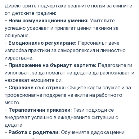
Директорите подчертаха реалните ползи за екипите
от детските градини:
–
Нови комуникационни умения:
Учителите
успешно усвояват и прилагат ценни техники за
общуване.
–
Емоционално регулиране:
Персоналът вече
изпробва практики за саморефлексия и личностно
израстване.
–
Приложение на бърнаут картите:
Педагозите ги
използват, за да помагат на децата да разпознават и
назовават емоциите си.
–
Справяне със стреса:
Същите карти служат и за
професионална подкрепа на екипа на работното
място.
–
Терапевтични приказки:
Тези подходи се
внедряват успешно в ежедневните ситуации с
децата.
–
Работа с родители:
Обученията дадоха ценни