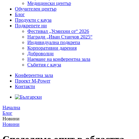
Медицински център
Обучителен център
Блог
Продукти с кауза
Подкрепете ни
Фестивал „Усмихни се“ 2026
Награди „Иван Станчов 2025“
Индивидуална подкрепа
Корпоративни дарения
Доброволци
Наемане на конферентна зала
Събития с кауза
Конферентна зала
Проект M-Power
Контакти
Начална
Блог
Новини
Новини