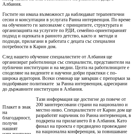
Албания.
Гостите ни имаха възможност да наблюдават терапевтични
сесии и консултации в услугата Ранна интервенция. По време
на обучението ги запознахме с принципите, структурата и
организацията на услугите по РДИ, семейно-ориентираният
подход и оценката в ранното детство, както и методи и
подходи, прилагани в работата с децата със специални
потребности в Карин дом.
След нашето обучение специалистите от Албания ще
организират работилници със специалисти, представители на
публични институции и на медии. Целта на работилниците е
споделяне на видените и научени добри практики с по-
широка аудитория. Всеки семинар ще завърши с препоръки за
подобряване политиките за Ранна интервенция, адресирани
до държавните институции в Албания.
Тази информация ще достигне до повече от
200 заинтересовани страни на национално и
Плакет в знак
местно ниво. Специалистите от Карин дом ще
на
разработят наръчник по Ранна интервенция, в
благодарност,
подкрепа на прилагането й в Албания. Като
получи
финал на проекта е предвидено провеждане
нашият
на национална конференция, за повишаване
изпълнителен