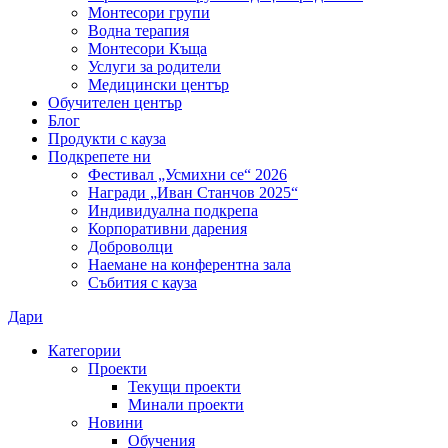
Монтесори групи
Водна терапия
Монтесори Къща
Услуги за родители
Медицински център
Обучителен център
Блог
Продукти с кауза
Подкрепете ни
Фестивал „Усмихни се“ 2026
Награди „Иван Станчов 2025“
Индивидуална подкрепа
Корпоративни дарения
Доброволци
Наемане на конферентна зала
Събития с кауза
Дари
Категории
Проекти
Текущи проекти
Минали проекти
Новини
Обучения