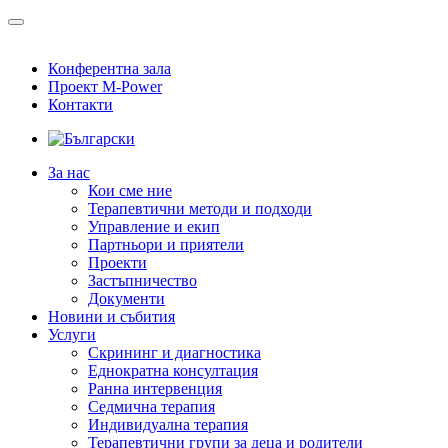
Конферентна зала
Проект M-Power
Контакти
За нас
Кои сме ние
Терапевтични методи и подходи
Управление и екип
Партньори и приятели
Проекти
Застъпничество
Документи
Новини и събития
Услуги
Скрининг и диагностика
Еднократна консултация
Ранна интервенция
Седмична терапия
Индивидуална терапия
Терапевтични групи за деца и родители