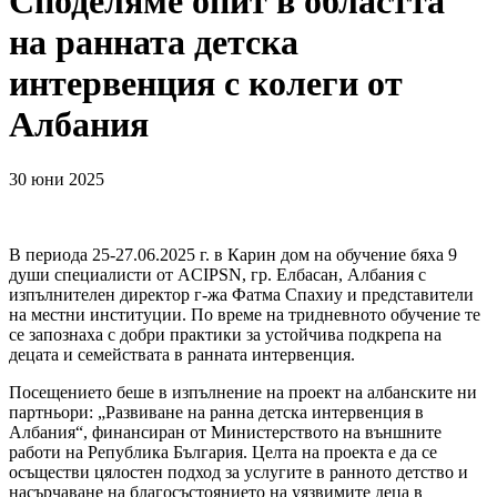
Споделяме опит в областта
на ранната детска
интервенция с колеги от
Албания
30 юни 2025
В периода 25-27.06.2025 г. в Карин дом на обучение бяха 9
души специалисти от ACIPSN, гр. Eлбасан, Албания с
изпълнителен директор г-жа Фатма Спахиу и представители
на местни институции. По време на тридневното обучение те
се запознаха с добри практики за устойчива подкрепа на
децата и семействата в ранната интервенция.
Посещението беше в изпълнение на проект на албанските ни
партньори: „Развиване на ранна детска интервенция в
Албания“, финансиран от Министерството на външните
работи на Република България. Целта на проекта е да се
осъществи цялостен подход за услугите в ранното детство и
насърчаване на благосъстоянието на уязвимите деца в