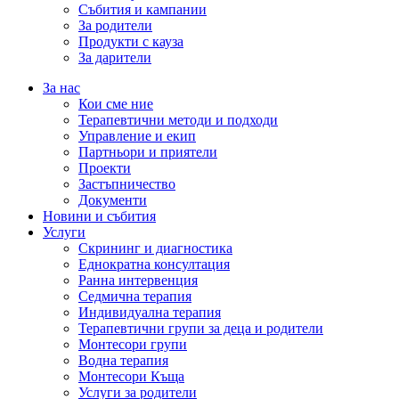
Събития и кампании
За родители
Продукти с кауза
За дарители
За нас
Кои сме ние
Терапевтични методи и подходи
Управление и екип
Партньори и приятели
Проекти
Застъпничество
Документи
Новини и събития
Услуги
Скрининг и диагностика
Еднократна консултация
Ранна интервенция
Седмична терапия
Индивидуална терапия
Терапевтични групи за деца и родители
Монтесори групи
Водна терапия
Монтесори Къща
Услуги за родители