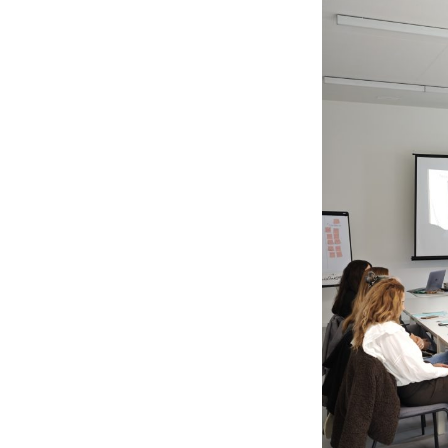
Водна т
Монтес
Услуги 
Медицин