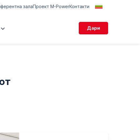
нферентна зала
Проект M-Power
Контакти
Дари
смихни се“ 2026
ан Станчов 2025“
а подкрепа
от
и дарения
конферентна зала
уза