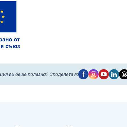
ция ви беше полезна? Споделете я: