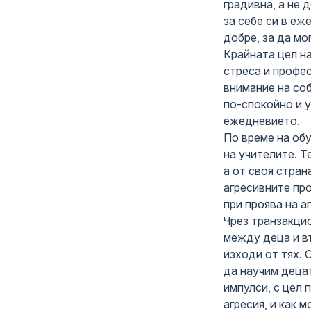
градивна, а не 
за себе си в еж
добре, за да мо
Крайната цел на
стреса и профе
внимание на соб
по-спокойно и у
ежедневието.
По време на об
на учителите. Т
а от своя стра
агресивните про
при проява на а
Чрез транзакци
между деца и в
изходи от тях. 
да научим децат
импулси, с цел
агресия, и как 