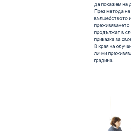
да покажем на 
През метода на 
вълшебството и
преживяването 
продължат в сл
приказка за сво
В края на обуче
лични преживява
градина.