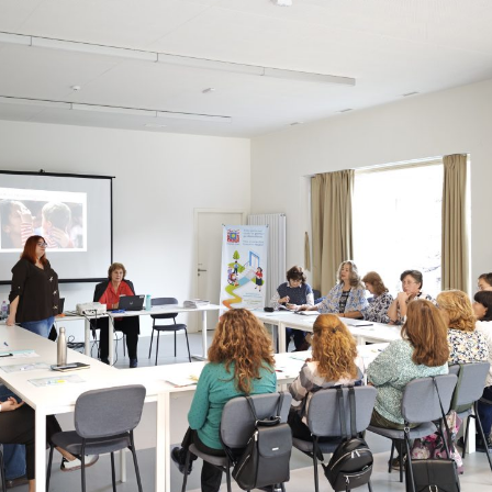
ерапия
ори Къща
за родители
ски център