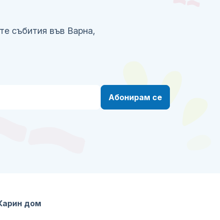
те събития във Варна,
Абонирам се
Карин дом