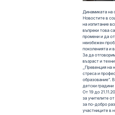
Динамиката на 
Новостите в со
на изпитание вс
въпреки това са
промени и да от
неизбежен проб
поколенията и в
За да отговори
възраст и техни
,,Превенция на 
стреса и профе
образование“. В
детски градини 
От 19 до 21.11.
за учителите от
за по-добро раз
участниците в н