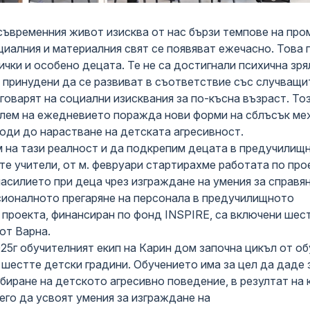
съвременния живот изисква от нас бързи темпове на про
циалния и материалния свят се появяват ежечасно. Това 
ички и особено децата. Те не са достигнали психична зря
 принудени да се развиват в съответствие със случващи
говарят на социални изисквания за по-късна възраст. То
лем на ежедневието поражда нови форми на сблъсък м
оди до нарастване на детската агресивност.
м на тази реалност и да подкрепим децата в предучилищ
те учители, от м. февруари стартирахме работата по про
насилието при деца чрез изграждане на умения за справя
сионалното прегаряне на персонала в предучилищното
 проекта, финансиран по фонд INSPIRE, са включени шес
от Варна.
2025г обучителният екип на Карин дом започна цикъл от о
 шестте детски градини. Обучението има за цел да даде 
биране на детското агресивно поведениe, в резултат на 
его да усвоят умения за изграждане на