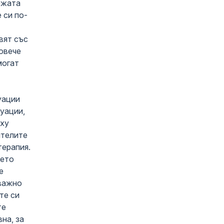
ижата
Карин дом за деца в
 си по-
предучилищна
възраст
НОВИНИ
вят със
8-9 юни: Сензорна
зала – подходи за
овече
сензорно
могат
стимулиране в
подготвена среда
уации
туации,
рху
ителите
терапия.
нето
е
 важно
те си
те
на, за