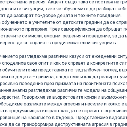
деструктивна агресия. Акцент също така се поставя на гр
едневните ситуации, така че обучаемите да разбират себе
гат да разбират по-добре децата и техните поведения.
 обучението е учителите от детските градини да се спра
сионалното прегаряне. Чрез саморефлексия да обръщат п
ствените си мисли, емоции, решения и поведение, за да 
верено да се справят с предизвикателни ситуации в
учението разгледахме различни казуси от ежедневни сит
е споделиха своя опит и как се справят в конкретните си
на обучителите им представиха по-задълбочен поглед въ
яви на децата – причина, следствие и как да реагират уч
гресивно поведение през призмата на позитивната психо
онния анализ разгледахме различните модели на общува
ъзрастни. Говорихме за възрастовите кризи и възможнит
Обсъдихме разликата между агресия и насилие и колко е
а в предучилищна възраст как да се справят с агресивни
 превенция на насилието в бъдеще. Представихме видове
може да се трансформира деструктивната агресия в градив