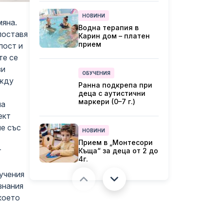
Изводите от две
международни
НОВИНИ
проучвания
мяна.
Водна терапия в
поставя
Карин дом – платен
прием
лост и
те се
зи
ОБУЧЕНИЯ
ежду
Ранна подкрепа при
деца с аутистични
маркери (0–7 г.)
на
ект
не със
НОВИНИ
Прием в „Монтесори
т
Къща“ за деца от 2 до
4г.
бучения
знания
НОВИНИ
което
Стартират
записванията за
„Монтесори група“ в