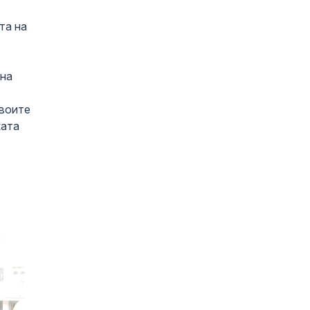
та на
чна
своите
ката