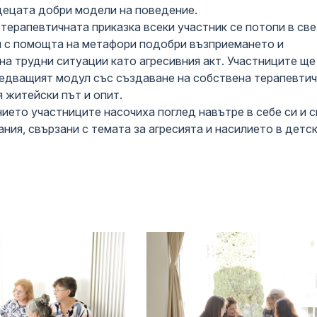
децата добри модели на поведение.
терапевтичната приказка всеки участник се потопи в све
 с помощта на метафори подобри възприемането и
на трудни ситуации като агресивния акт. Участниците ще
едващият модул със създаване на собствена терапевти
я житейски път и опит.
нието участниците насочиха поглед навътре в себе си и 
ния, свързани с темата за агресията и насилието в детс