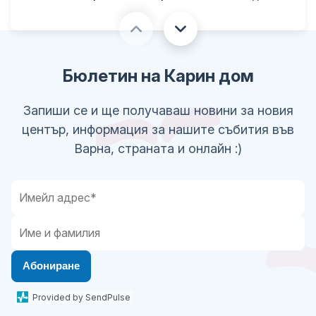
в училище“
ОБУЧЕНИЯ
Екипът на Карин дом завърши
сертифициран Бобат курс за терапия
Бюлетин на Карин дом
на церебрална парализа при децата
Запиши се и ще получаваш новини за новия
НОВИНИ
център, информация за нашите събития във
29 май: Организиране на открито
Варна, страната и онлайн :)
образователно пространство –
Мултисензорна градина
Абониране
Provided by SendPulse