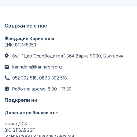
Свържи се с нас
Фондация Карин дом
ЕИК: 813145053
бул. "Цар Освободител" 86А Варна 9000, България
karindom@karindom.org
052 302 518, 0878 302 518
Работно време: 8:00 - 16:30
Подкрепи ни
Дарение по банков път
Банка ДСК
BIC STSABGSF
IBAN: BG88STSA93001527462744