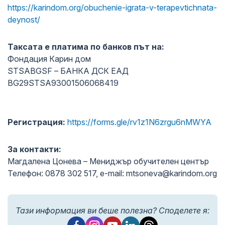
https://karindom.org/obuchenie-igrata-v-terapevtichnata-
deynost/
Таксата е платима по банков път на:
Фондация Карин дом
STSABGSF – БАНКА ДСК ЕАД
BG29STSA93001506068419
Регистрация:
https://forms.gle/rv1z1N6zrgu6nMWYA
За контакти:
Магдалена Цонева – Мениджър обучителен център
Телефон: 0878 302 517, е-mail: mtsoneva@karindom.org
Тази информация ви беше полезна? Споделете я: