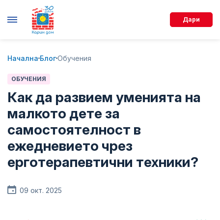
Дари
Начална
Блог
Обучения
ОБУЧЕНИЯ
Как да развием уменията на
малкото дете за
самостоятелност в
ежедневието чрез
ерготерапевтични техники?
09 окт. 2025