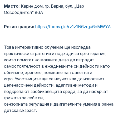
Място:
Карин дом, гр. Варна, бул. „Цар
Освободител“ 86А
Регистрация:
https://forms.gle/rv1z1N6zrgu6nMWYA
Това интерактивно обучение ще изследва
практически стратегии и подходи за ерготерапия,
които помагат на малките деца да изградят
самостоятелност в ежедневните си дейности като
обличане, хранене, ползване на тоалетна и
игра. Участниците ще се научат как да използват
целенасочени дейности, адаптивни методи и
подкрепа от заобикалящата среда, за да насърчат
грижата за себе си,
сензорната регулация и двигателните умения в ранна
детска възраст.