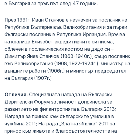
в България за пръв път след 47 години.
През 1991г. Иван Станчов е назначен за посланик на
Република България във Великобритания и за първи
български посланик в Република Ирландия. Връчва
на кралица Елизабет акредитивните си писма,
облечен в посланическия костюм на дядо си –
Димитър Янев Станчов (1863-1940г.), също посланик
във Великобритания (1908, 1922-1924г.), министър на
външните работи (1906г.) и министър-председател
на България (1907г.)
Отличия:
Специалната награда на Български
Дарителски Форум за личност допринесла за
развитието на филантропията в България 2013;
Награда за принос към българските училища в
чужбина 2011; Награда „Златна ябълка” 2011 за
принос към живота и благосъстоятелността на