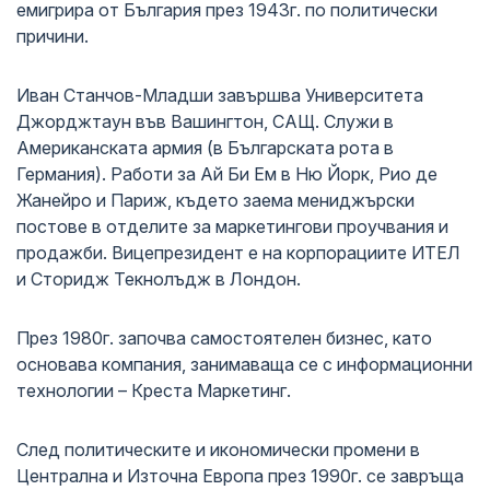
емигрира от България през 1943г. по политически
причини.
Иван Станчов-Младши завършва Университета
Джорджтаун във Вашингтон, САЩ. Служи в
Американската армия (в Българската рота в
Германия). Работи за Ай Би Ем в Ню Йорк, Рио де
Жанейро и Париж, където заема мениджърски
постове в отделите за маркетингови проучвания и
продажби. Вицепрезидент е на корпорациите ИТЕЛ
и Сторидж Текнолъдж в Лондон.
През 1980г. започва самостоятелен бизнес, като
основава компания, занимаваща се с информационни
технологии – Креста Маркетинг.
След политическите и икономически промени в
Централна и Източна Европа през 1990г. се завръща