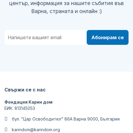
център, информация за нашите събития във
Варна, страната и онлайн :)
Абонирам се
Свържи се с нас
Фондация Карин дом
ЕИК: 813145053
бул. "Цар Освободител" 86А Варна 9000, България
karindom@karindom.org