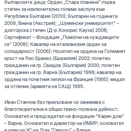
българските деца; Орден „Стара планина” първа
степен за изключително големи заслуги към
Република България (2010); Българин на годината
2009, Виена (Австрия); „Шуменски университет” –
докторска степен (Д-р Хонорис Кауза) 2008;
Сертификат – Фондация „Помогни на нуждаещите
се” (2008); Кавалер на италианския орден за
солидарност (2006); Носител на ордена на Големият
кръст на Рио Бранко (Бразилия) 2002; почетен
гражданин на гр. Свищов (България) 2000; почетен
гражданин на гр. Варна (България) 1999; кавалер на
ордена на почетния легион на Франция (1995); медал
за отличие (армията на САЩ) 1995.
Иван Станчов без прекъсване се занимава с
благотворителна и обществено-полезна дейност.
Основател и председател на фондация “Карин дом”
– Варна. Основател и директор на ИМИР; основател
и член на УС на Дом “Гаврош” – Варна;