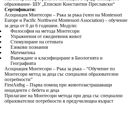
образование- ШУ „Епископ Константин Преславски“
Сертификати:
Асоциация Монтесори – Ръка за ръка (член на Montessori
Europe и Pacific Northwest Montessori Association) – обучение
за деца от 0 до 6 годишни. Модули:
Философия на метода Монтесори
Упражнения от ежедневния живот
Стимулиране на сетивата
Езикови познания
Математика
Въвеждане и класифициране в Биологията и
Географията
Асоциация Монтесори – Ръка за ръка – “Обучение по
Монтесори метод за деца със специални образователни
потребности”
FirstAidbg – Първа помощ при животозастрашаващи
инциденти с бебета и деца
Прилагане на Монтесори метода при деца със специални
образователни потребности в предучилищна възраст