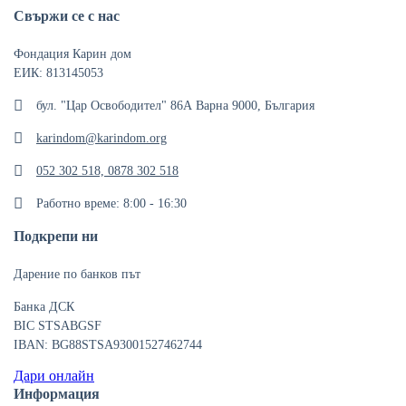
Свържи се с нас
Фондация Карин дом
ЕИК: 813145053
бул. "Цар Освободител" 86А Варна 9000, България
karindom@karindom.org
052 302 518, 0878 302 518
Работно време: 8:00 - 16:30
Подкрепи ни
Дарение по банков път
Банка ДСК
BIC STSABGSF
IBAN: BG88STSA93001527462744
Дари онлайн
Информация