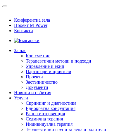
Конферентна зала
Проект M-Power
Контакти
За нас
Кои сме ние
Терапевтични методи и подходи
Управление и екип
Партньори и приятели
Проекти
Застъпничество
Документи
Новини и събития
Услуги
Скрининг и диагностика
Еднократна консултация
Ранна интервенция
Седмична терапия
Индивидуална терапия
Терапевтични групи за деца и родители