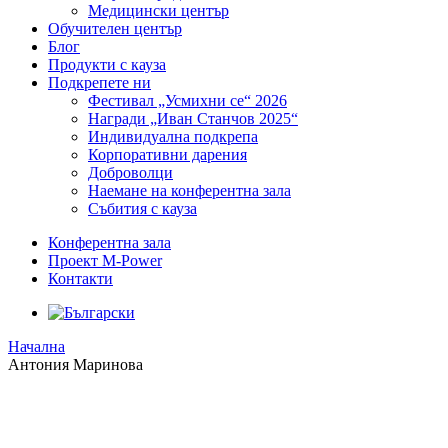
Медицински център
Обучителен център
Блог
Продукти с кауза
Подкрепете ни
Фестивал „Усмихни се“ 2026
Награди „Иван Станчов 2025“
Индивидуална подкрепа
Корпоративни дарения
Доброволци
Наемане на конферентна зала
Събития с кауза
Конферентна зала
Проект M-Power
Контакти
Начална
Антония Маринова