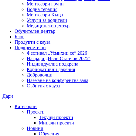
Монтесори групи
Водна терапия
Монтесори Къща
Услуги за родители
Медицински център
Обучителен център
Блог
Продукти с кауза
Подкрепете ни
Фестивал „Усмихни се“ 2026
Награди „Иван Станчов 2025“
Индивидуална подкрепа
Корпоративни дарения
Доброволци
Наемане на конферентна зала
Събития с кауза
Дари
Категории
Проекти
Текущи проекти
Минали проекти
Новини
Обучения