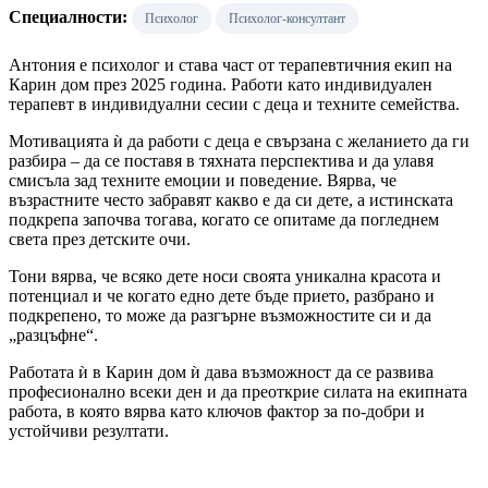
Специалности:
Психолог
Психолог-консултант
Антония е психолог и става част от терапевтичния екип на
Карин дом през 2025 година. Работи като индивидуален
терапевт в индивидуални сесии с деца и техните семейства.
Мотивацията ѝ да работи с деца е свързана с желанието да ги
разбира – да се поставя в тяхната перспектива и да улавя
смисъла зад техните емоции и поведение. Вярва, че
възрастните често забравят какво е да си дете, а истинската
подкрепа започва тогава, когато се опитаме да погледнем
света през детските очи.
Тони вярва, че всяко дете носи своята уникална красота и
потенциал и че когато едно дете бъде прието, разбрано и
подкрепено, то може да разгърне възможностите си и да
„разцъфне“.
Работата ѝ в Карин дом ѝ дава възможност да се развива
професионално всеки ден и да преоткрие силата на екипната
работа, в която вярва като ключов фактор за по-добри и
устойчиви резултати.