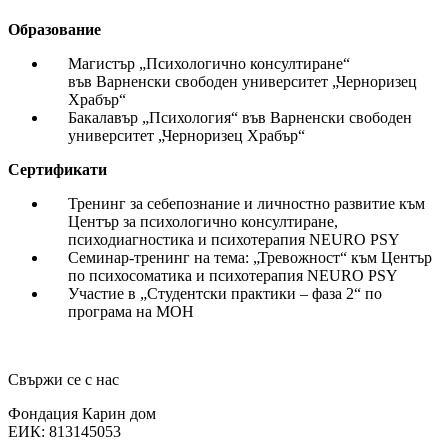
Образование
Магистър „Психологично консултиране“
във Варненски свободен университет „Черноризец
Храбър“
Бакалавър „Психология“ във Варненски свободен
университет „Черноризец Храбър“
Сертификати
Тренинг за себепознание и личностно развитие към
Център за психологично консултиране,
психодиагностика и психотерапия NEURO PSY
Семинар-тренинг на тема: „Тревожност“ към Център
по психосоматика и психотерапия NEURO PSY
Участие в „Студентски практики – фаза 2“ по
програма на МОН
Свържи се с нас
Фондация Карин дом
ЕИК: 813145053