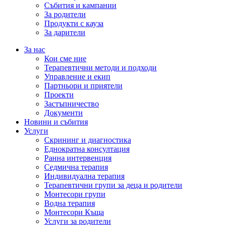
Събития и кампании
За родители
Продукти с кауза
За дарители
За нас
Кои сме ние
Терапевтични методи и подходи
Управление и екип
Партньори и приятели
Проекти
Застъпничество
Документи
Новини и събития
Услуги
Скрининг и диагностика
Еднократна консултация
Ранна интервенция
Седмична терапия
Индивидуална терапия
Терапевтични групи за деца и родители
Монтесори групи
Водна терапия
Монтесори Къща
Услуги за родители