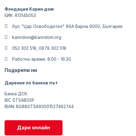
Фондация Карин дом
ЕИК: 813145053
бул. "Цар Освободител" 86А Варна 9000, България
karindom@karindom.org
052 302 518, 0878 302 518
Работно време: 8:00 - 16:30
Подкрепи ни
Дарение по банков път
Банка ДСК
BIC STSABGSF
IBAN: BG88STSA93001527462744
Дари онлайн