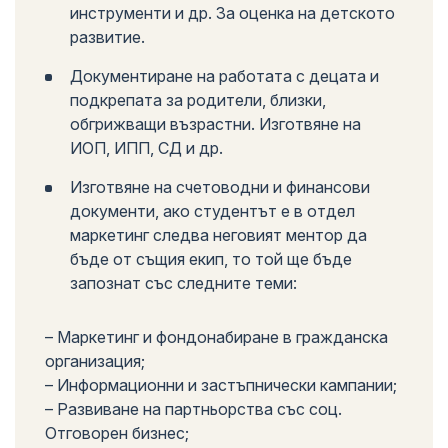
инструменти и др. За оценка на детското
развитие.
Документиране на работата с децата и
подкрепата за родители, близки,
обгрижващи възрастни. Изготвяне на
ИОП, ИПП, СД и др.
Изготвяне на счетоводни и финансови
документи, ако студентът е в отдел
маркетинг следва неговият ментор да
бъде от същия екип, то той ще бъде
запознат със следните теми:
– Маркетинг и фондонабиране в гражданска
организация;
– Информационни и застъпнически кампании;
– Развиване на партньорства със соц.
Отговорен бизнес;