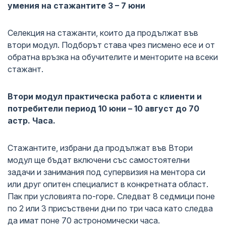
умения на стажантите 3 – 7 юни
Селекция на стажанти, които да продължат във
втори модул. Подборът става чрез писмено есе и от
обратна връзка на обучителите и менторите на всеки
стажант.
Втори модул практическа работа с клиенти и
потребители период 10 юни – 10 август до 70
астр. Часа.
Стажантите, избрани да продължат във Втори
модул ще бъдат включени със самостоятелни
задачи и занимания под супервизия на ментора си
или друг опитен специалист в конкретната област.
Пак при условията по-горе. Следват 8 седмици поне
по 2 или 3 присъствени дни по три часа като следва
да имат поне 70 астрономически часа.