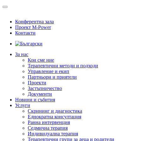
Конферентна зала
Проект M-Power
Контакти
За нас
Кои сме ние
Терапевтични методи и подходи
Управление и екип
Партньори и приятели
Проекти
Застъпничество
Документи
Новини и събития
Услуги
Скрининг и диагностика
Еднократна консултация
Ранна интервенция
Седмична терапия
Индивидуална терапия
Терапевтични групи за деца и родители