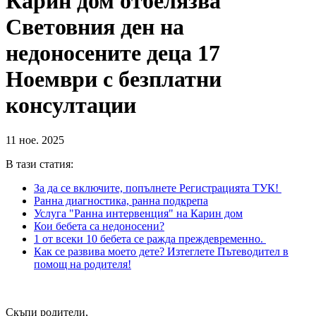
Карин дом отбелязва
Световния ден на
недоносените деца 17
Ноември с безплатни
консултации
11 ное. 2025
В тази статия:
За да се включите, попълнете Регистрацията ТУК!
Ранна диагностика, ранна подкрепа
Услуга "Ранна интервенция" на Карин дом
Кои бебета са недоносени?
1 от всеки 10 бебета се ражда преждевременно.
Как се развива моето дете? Изтеглете Пътеводител в
помощ на родителя!
Скъпи родители,