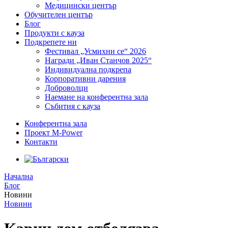
Медицински център
Обучителен център
Блог
Продукти с кауза
Подкрепете ни
Фестивал „Усмихни се“ 2026
Награди „Иван Станчов 2025“
Индивидуална подкрепа
Корпоративни дарения
Доброволци
Наемане на конферентна зала
Събития с кауза
Конферентна зала
Проект M-Power
Контакти
Начална
Блог
Новини
Новини