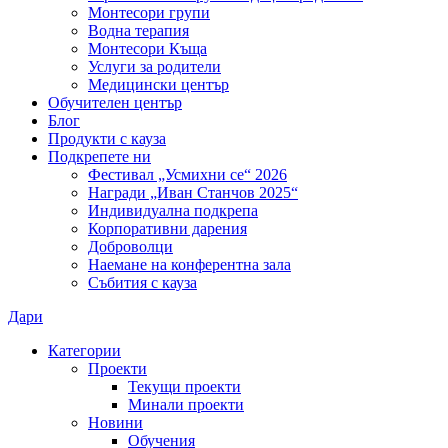
Монтесори групи
Водна терапия
Монтесори Къща
Услуги за родители
Медицински център
Обучителен център
Блог
Продукти с кауза
Подкрепете ни
Фестивал „Усмихни се“ 2026
Награди „Иван Станчов 2025“
Индивидуална подкрепа
Корпоративни дарения
Доброволци
Наемане на конферентна зала
Събития с кауза
Дари
Категории
Проекти
Текущи проекти
Минали проекти
Новини
Обучения