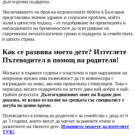
дългосрочна подкрепа.
Увеличаването на броя на недоносените бебета в България
представлява значим здравен и социален проблем, който
налага цялостен подход – от подобряване на превенцията и
наблюдението на бременностите до осигуряване на
съвременни неонатологични грижи и подкрепа за семействата
в цялата страна.
Как се развива моето дете? Изтеглете
Пътеводител в помощ на родителя!
Мозъкът в първите години е пластичен и при нарушение на
невронни връзки има възможност да ги компенсира с
изграждане на нови, ако има правилната стимулация. Това е
периодът, когато подкрепата на детето дава най-добри и най-
трайни резултати.
Дългогодишният опит на Карин дом
доказва, че всяко отлагане на срещата със специалист е
загуба на ценно време.
Пътеводител в помощ на родителя е за семейства с деца от 0
до 3 години, които могат да научат за ранните етапи и
развитието на тяхното дете.
Изданието можете да изтеглите
ТУК!