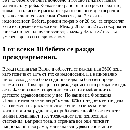
38 г. с. бебето се счита доносено и готово за живот извън
майчината утроба. Колкото по-рано от този срок се роди то,
толкова по-висок е рискът от краткосрочни и дългосрочни
здравословни усложнения. Съществуват 3 фази на
недоносеност. Бебета, родени по-рано от 28 г.с., се определят
като екстремно недоносени. Между 28 г.с. и 32 г.с. говорим за
висока степен на недоносеност, а между 33 г. и 37 г.с. – за
умерена до късна недоносеност.
1 от всеки 10 бебета се ражда
преждевременно.
Всяка година във Варна и областта се раждат над 3600 деца,
като повече от 10% от тях са недоносени. На национално
ниво всяко десето бебе годишно идва на бял свят преди
термина си. Това превръща преждевременното раждане в една
от най-сериозните тенденции, свързани с майчиното и
детското здравеопазване у нас. По данни на Фондация
„Нашите недоносени деца“ около 30% от недоносените деца
са изложени на риск от дългосрочни физически или
когнитивни затруднения, а приблизително 40% от техните
майки преминават през тревожност или депресивни
състояния. Въпреки това, в страната все още липсват
национални програми, които да осигуряват системна и