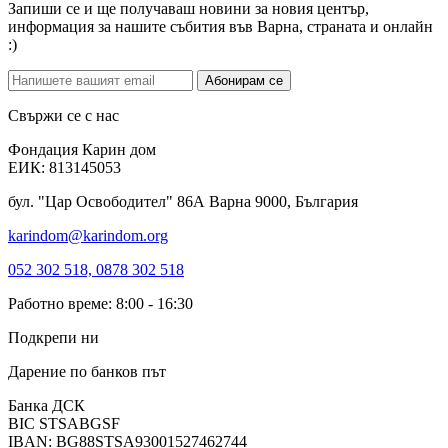
Запиши се и ще получаваш новини за новия център,
информация за нашите събития във Варна, страната и онлайн
:)
Абонирам се
Свържи се с нас
Фондация Карин дом
ЕИК: 813145053
бул. "Цар Освободител" 86А Варна 9000, България
karindom@karindom.org
052 302 518, 0878 302 518
Работно време: 8:00 - 16:30
Подкрепи ни
Дарение по банков път
Банка ДСК
BIC STSABGSF
IBAN: BG88STSA93001527462744