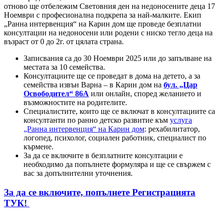
отново ще отбележим Световния ден на недоносените деца 17
Ноември с професионална подкрепа за най-малките. Екип
„Ранна интервенция“ на Карин дом ще проведе безплатни
консултации на недоносени или родени с ниско тегло деца на
възраст от 0 до 2г. от цялата страна.
Записвания са до 30 Ноември 2025 или до запълване на
местата за 10 семейства.
Консултациите ще се проведат в дома на детето, а за
семейства извън Варна – в Карин дом на
бул. „Цар
Освободител“ 86А
или онлайн, според желанието и
възможностите на родителите.
Специалистите, които ще се включат в консултациите са
консултанти по ранно детско развитие към
услуга
„Ранна интервенция“ на Карин дом
: рехабилитатор,
логопед, психолог, социален работник, специалист по
кърмене.
За да се включите в безплатните консултации е
необходимо да попълнете формуляра и ще се свържем с
вас за допълнителни уточнения.
За да се включите, попълнете Регистрацията
ТУК!