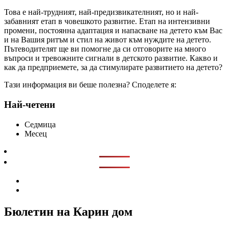
Това е най-трудният, най-предизвикателният, но и най-
забавният етап в човешкото развитие. Етап на интензивни
промени, постоянна адаптация и напасване на детето към Вас
и на Вашия ритъм и стил на живот към нуждите на детето.
Пътеводителят ще ви помогне да си отговорите на много
въпроси и тревожните сигнали в детското развитие. Какво и
как да предприемете, за да стимулирате развитието на детето?
Тази информация ви беше полезна? Споделете я:
Най-четени
Седмица
Месец
Бюлетин на Карин дом