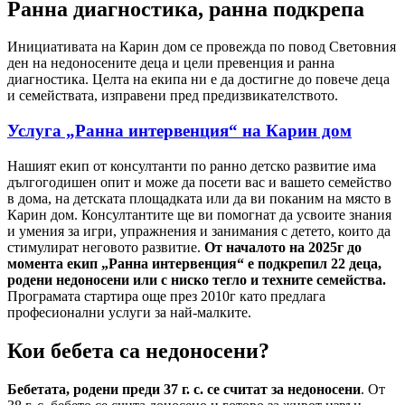
Ранна диагностика, ранна подкрепа
Инициативата на Карин дом се провежда по повод Световния
ден на недоносените деца и цели превенция и ранна
диагностика. Целта на екипа ни е да достигне до повече деца
и семействата, изправени пред предизвикателството.
Услуга „Ранна интервенция“ на Карин дом
Нашият екип от консултанти по ранно детско развитие има
дългогодишен опит и може да посети вас и вашето семейство
в дома, на детската площадката или да ви поканим на място в
Карин дом. Консултантите ще ви помогнат да усвоите знания
и умения за игри, упражнения и занимания с детето, които да
стимулират неговото развитие.
От началото на 2025г до
момента екип „Ранна интервенция“ е подкрепил 22 деца,
родени недоносени или с ниско тегло и техните семейства.
Програмата стартира още през 2010г като предлага
професионални услуги за най-малките.
Кои бебета са недоносени?
Бебетата, родени преди 37 г. с. се считат за недоносени
. От