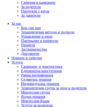
Събития и кампании
За родители
Продукти с кауза
За дарители
За нас
Кои сме ние
Терапевтични методи и подходи
Управление и екип
Партньори и приятели
Проекти
Застъпничество
Документи
Новини и събития
Услуги
Скрининг и диагностика
Еднократна консултация
Ранна интервенция
Седмична терапия
Индивидуална терапия
Терапевтични групи за деца и родители
Монтесори групи
Водна терапия
Монтесори Къща
Услуги за родители