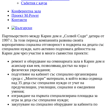
Събития с кауза
Конферентна зала
Проект M-Power
Контакти
Партньорството между Карин дом и „Солвей Соди“ датира от
1997 г. За този период компанията развива своята
корпоративна социална отговорност в подкрепа на децата със
специални нужди, като активно подпомага дейността на
Карин дом чрез участие в много съвместни проекти:
ремонт и оборудване на семинарната зала в Карин дом и
асансьор към нея, позволяващ достъп на хора с
физически увреждания;
подготвяне на кабинет със специално организирана
среда с „Монтесори” материали, в който всяка седмица
над 35 деца със специални нужди се учат на
предучилищни, училищни, социални и ежедневни
умения;
изграждане на първата специализирана площадка за
игра за деца със специални нужди;
закупуване на специално оборудване за кабинета по