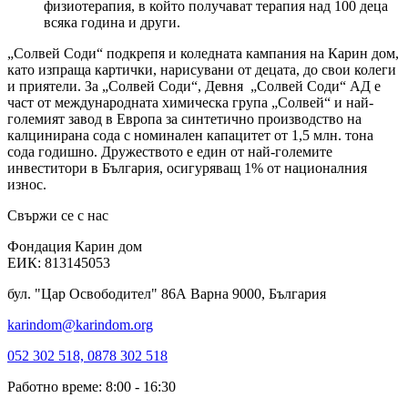
физиотерапия, в който получават терапия над 100 деца
всяка година и други.
„Солвей Соди“ подкрепя и коледната кампания на Карин дом,
като изпраща картички, нарисувани от децата, до свои колеги
и приятели. За „Солвей Соди“, Девня
„Солвей Соди“ АД е
част от международната химическа група „Солвей“ и най-
големият завод в Европа за синтетично производство на
калцинирана сода с номинален капацитет от 1,5 млн. тона
сода годишно. Дружеството е един от най-големите
инвеститори в България, осигуряващ 1% от националния
износ.
Свържи се с нас
Фондация Карин дом
ЕИК: 813145053
бул. "Цар Освободител" 86А Варна 9000, България
karindom@karindom.org
052 302 518, 0878 302 518
Работно време: 8:00 - 16:30