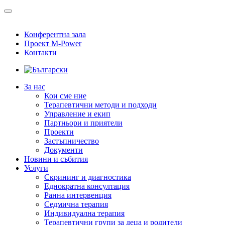
Конферентна зала
Проект M-Power
Контакти
За нас
Кои сме ние
Терапевтични методи и подходи
Управление и екип
Партньори и приятели
Проекти
Застъпничество
Документи
Новини и събития
Услуги
Скрининг и диагностика
Еднократна консултация
Ранна интервенция
Седмична терапия
Индивидуална терапия
Терапевтични групи за деца и родители