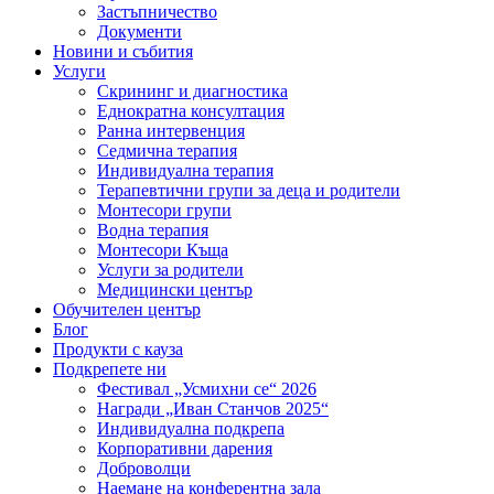
Застъпничество
Документи
Новини и събития
Услуги
Скрининг и диагностика
Еднократна консултация
Ранна интервенция
Седмична терапия
Индивидуална терапия
Терапевтични групи за деца и родители
Монтесори групи
Водна терапия
Монтесори Къща
Услуги за родители
Медицински център
Обучителен център
Блог
Продукти с кауза
Подкрепете ни
Фестивал „Усмихни се“ 2026
Награди „Иван Станчов 2025“
Индивидуална подкрепа
Корпоративни дарения
Доброволци
Наемане на конферентна зала