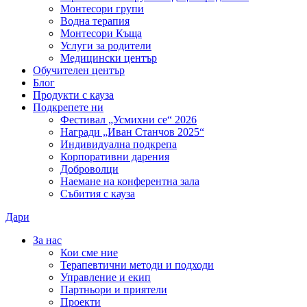
Монтесори групи
Водна терапия
Монтесори Къща
Услуги за родители
Медицински център
Обучителен център
Блог
Продукти с кауза
Подкрепете ни
Фестивал „Усмихни се“ 2026
Награди „Иван Станчов 2025“
Индивидуална подкрепа
Корпоративни дарения
Доброволци
Наемане на конферентна зала
Събития с кауза
Дари
За нас
Кои сме ние
Терапевтични методи и подходи
Управление и екип
Партньори и приятели
Проекти