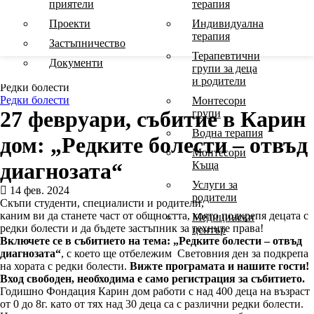
приятели
терапия
Проекти
Индивидуална
терапия
Застъпничество
Терапевтични
Начална
Документи
групи за деца
Блог
и родители
Редки болести
Редки болести
Монтесори
27 февруари, събитие в Карин
групи
Водна терапия
дом: „Редките болести – отвъд
Монтесори
диагнозата“
Къща
Услуги за
14 фев. 2024
родители
Скъпи студенти, специалисти и родители,
каним ви да станете част от общността, която подкрепя децата с
Медицински
редки болести и да бъдете застъпник за техните права!
център
Включете се в събитието на тема: „Редките болести – отвъд
диагнозата“
, с което ще отбележим Световния ден за подкрепа
на хората с редки болести.
Вижте програмата и нашите гости!
Вход свободен, необходима е само регистрация за събитието.
Годишно Фондация Карин дом работи с над 400 деца на възраст
от 0 до 8г. като от тях над 30 деца са с различни редки болести.