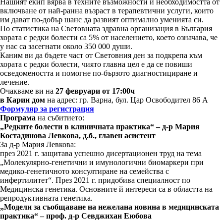
Нашият екип вярва в техните възможности и необходимостта от
включване от най-ранна възраст в терапевтични услуги, които
им дават по-добър шанс да развият оптимално уменията си.
По статистика на Световната здравна организация в България
хората с редки болести са 5% от населението, което означава, че
у нас са засегнати около 350 000 души.
Каним ви да бъдете част от Световния ден за подкрепа към
хората с редки болести, чиято главна цел е да се повиши
осведомеността и помогне по-бързото диагностициране и
лечение.
Очакваме ви на
27 февруари от 17:00ч
в Карин дом
на адрес: гр. Варна, бул. Цар Освободител 86 А
Формуляр за регистрация
Програма
на събитието:
„Редките болести в клиничната практика“ – д-р Мария
Костадинова Левкова, д.б., главен асистент
За д-р Мария Левкова:
през 2021 г. защитава успешно дисертационен труд на тема
„Молекулярно-генетични и имунологични биомаркери при
медико-генетичното консултиране на семейства с
инфертилитет“. През 2021 г. придобива специалност по
Медицинска генетика. Основните й интереси са в областта на
репродуктивната генетика.
„Модели за съобщаване на нежелана новина в медицинската
практика“ – проф. д-р Севджихан Еюбова