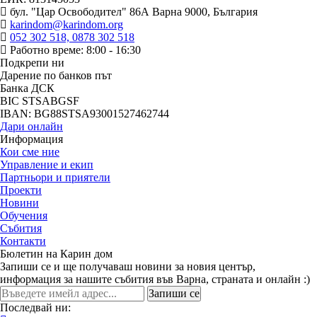
бул. "Цар Освободител" 86А Варна 9000, България
karindom@karindom.org
052 302 518, 0878 302 518
Работно време: 8:00 - 16:30
Подкрепи ни
Дарение по банков път
Банка ДСК
BIC STSABGSF
IBAN: BG88STSA93001527462744
Дари онлайн
Информация
Кои сме ние
Управление и екип
Партньори и приятели
Проекти
Новини
Обучения
Събития
Контакти
Бюлетин на Карин дом
Запиши се и ще получаваш новини за новия център,
информация за нашите събития във Варна, страната и онлайн :)
Запиши се
Последвай ни: