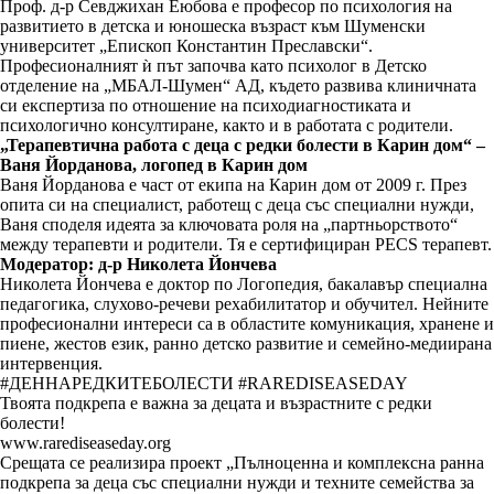
Проф. д-р Севджихан Еюбова е професор по психология на
развитието в детска и юношеска възраст към Шуменски
университет „Епископ Константин Преславски“.
Професионалният ѝ път започва като психолог в Детско
отделение на „МБАЛ-Шумен“ АД, където развива клиничната
си експертиза по отношение на психодиагностиката и
психологично консултиране, както и в работата с родители.
„Терапевтична работа с деца с редки болести в Карин дом“ –
Ваня Йорданова, логопед в Карин дом
Ваня Йорданова е част от екипа на Карин дом от 2009 г. През
опита си на специалист, работещ с деца със специални нужди,
Ваня споделя идеята за ключовата роля на „партньорството“
между терапевти и родители. Тя е сертифициран PECS терапевт.
Модератор: д-р Николета Йончева
Николета Йончева е доктор по Логопедия, бакалавър специална
педагогика, слухово-речеви рехабилитатор и обучител. Нейните
професионални интереси са в областите комуникация, хранене и
пиене, жестов език, ранно детско развитие и семейно-медиирана
интервенция.
#ДЕННАРЕДКИТЕБОЛЕСТИ #RAREDISEASEDAY
Твоята подкрепа е важна за децата и възрастните с редки
болести!
www.rarediseaseday.org
Срещата се реализира проект „Пълноценна и комплексна ранна
подкрепа за деца със специални нужди и техните семейства за