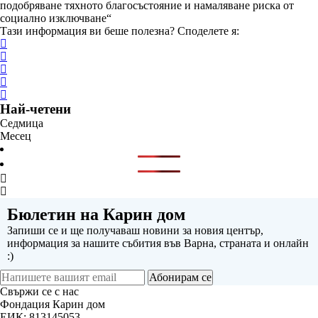
подобряване тяхното благосъстояние и намаляване риска от
социално изключване“
Тази информация ви беше полезна? Споделете я:
Най-четени
Седмица
Месец
Бюлетин на Карин дом
Запиши се и ще получаваш новини за новия център,
информация за нашите събития във Варна, страната и онлайн
:)
Абонирам се
Свържи се с нас
Фондация Карин дом
ЕИК: 813145053