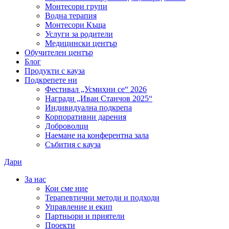
Монтесори групи
Водна терапия
Монтесори Къща
Услуги за родители
Медицински център
Обучителен център
Блог
Продукти с кауза
Подкрепете ни
Фестивал „Усмихни се“ 2026
Награди „Иван Станчов 2025“
Индивидуална подкрепа
Корпоративни дарения
Доброволци
Наемане на конферентна зала
Събития с кауза
Дари
За нас
Кои сме ние
Терапевтични методи и подходи
Управление и екип
Партньори и приятели
Проекти