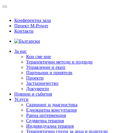
Конферентна зала
Проект M-Power
Контакти
За нас
Кои сме ние
Терапевтични методи и подходи
Управление и екип
Партньори и приятели
Проекти
Застъпничество
Документи
Новини и събития
Услуги
Скрининг и диагностика
Еднократна консултация
Ранна интервенция
Седмична терапия
Индивидуална терапия
Терапевтични групи за деца и родители