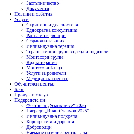
Застъпничество
Документи
Новини и събития
Услуги
Скрининг и диагностика
Еднократна консултация
Ранна интервенция
Седмична терапия
Индивидуална терапия
Терапевтични групи за деца и родители
Монтесори групи
Водна терапия
Монтесори Къща
Услуги за родители
Медицински център
Обучителен център
Блог
Продукти с кауза
Подкрепете ни
Фестивал „Усмихни се“ 2026
Награди „Иван Станчов 2025“
Индивидуална подкрепа
Корпоративни дарения
Доброволци
Наемане на конферентна зала