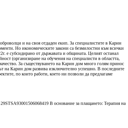
доброволци и на своя отдаден екип. За специалистите в Карин
 моменти. Но икономическите закони са безмилостни към всички
22г. е субсидирано от държавата и общината. Целият останал
ейност (организиране на обучения на специалисти в областта,
емачество. За съществуването на Карин дом много голям принос
път на Карин дом развива изключително успешно. В последните
ектите, по които работи, което ни позволи да предлагаме
9STSA93001506068419 В основание за плащането: Терапия на