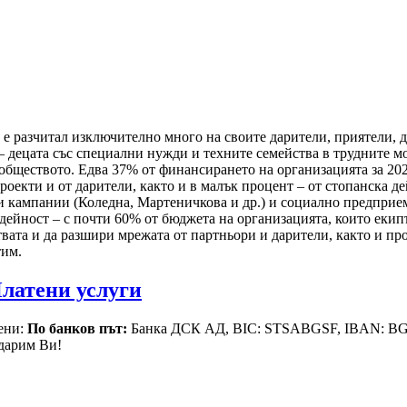
м е разчитал изключително много на своите дарители, приятели, 
е – децата със специални нужди и техните семейства в трудните
 обществото. Едва 37% от финансирането на организацията за 20
роекти и от дарители, както и в малък процент – от стопанска д
лни кампании (Коледна, Мартеничкова и др.) и социално предпри
 дейност – с почти 60% от бюджета на организацията, които еки
вата и да разшири мрежата от партньори и дарители, както и про
тим.
латени услуги
ени:
По банков път:
Банка ДСК АД, BIC: STSABGSF, IBAN: BG2
дарим Ви!