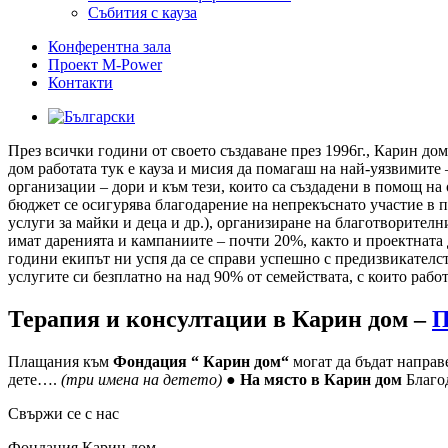
Събития с кауза
Конферентна зала
Проект M-Power
Контакти
През всички години от своето създаване през 1996г., Карин до
дом работата тук е кауза и мисия да помагаш на най-уязвимит
организации – дори и към тези, които са създадени в помощ на
бюджет се осигурява благодарение на непрекъснато участие в п
услуги за майки и деца и др.), организиране на благотворите
имат даренията и кампаниите – почти 20%, както и проектната
години екипът ни успя да се справи успешно с предизвикателст
услугите си безплатно на над 90% от семействата, с които рабо
Терапия и консултации в Карин дом –
П
Плащания към
Фондация “ Карин дом“
могат да бъдат направ
дете….
(три имена на детето)
●
На място в Карин дом
Благо
Свържи се с нас
Фондация Карин дом