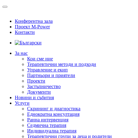
Конферентна зала
Проект M-Power
Контакти
За нас
Кои сме ние
Терапевтични методи и подходи
Управление и екип
Партньори и приятели
Проекти
Застъпничество
Документи
Новини и събития
Услуги
Скрининг и диагностика
Еднократна консултация
Ранна интервенция
Седмична терапия
Индивидуална терапия
Терапевтични групи за деца и родители