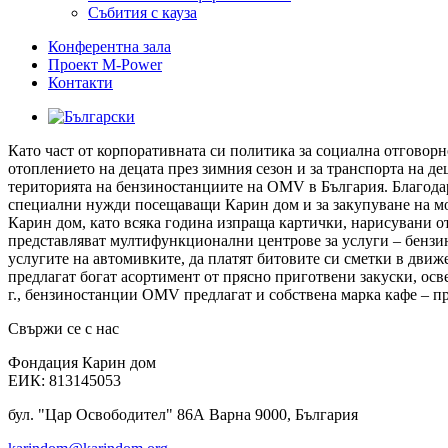
Събития с кауза
Конферентна зала
Проект M-Power
Контакти
Като част от корпоративната си политика за социална отговор
отоплението на децата през зимния сезон и за транспорта на 
територията на бензиностанциите на ОМV в България. Благодаре
специални нужди посещаващи Карин дом и за закупуване на мо
Карин дом, като всяка година изпраща картички, нарисувани от
представляват мултифункционални центрове за услуги – бензин
услугите на автомивките, да платят битовите си сметки в движ
предлагат богат асортимент от прясно приготвени закуски, ос
г., бензиностанции OMV предлагат и собствена марка кафе – 
Свържи се с нас
Фондация Карин дом
ЕИК: 813145053
бул. "Цар Освободител" 86А Варна 9000, България