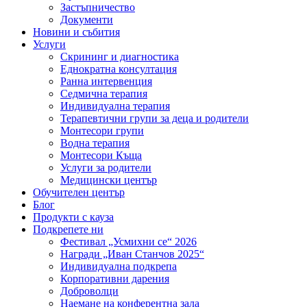
Застъпничество
Документи
Новини и събития
Услуги
Скрининг и диагностика
Еднократна консултация
Ранна интервенция
Седмична терапия
Индивидуална терапия
Терапевтични групи за деца и родители
Монтесори групи
Водна терапия
Монтесори Къща
Услуги за родители
Медицински център
Обучителен център
Блог
Продукти с кауза
Подкрепете ни
Фестивал „Усмихни се“ 2026
Награди „Иван Станчов 2025“
Индивидуална подкрепа
Корпоративни дарения
Доброволци
Наемане на конферентна зала