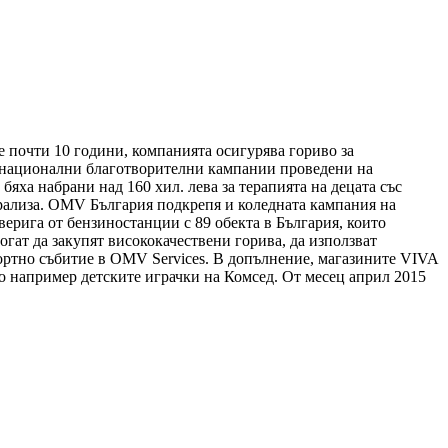
 почти 10 години, компанията осигурява гориво за
ни национални благотворителни кампании проведени на
яха набрани над 160 хил. лева за терапията на децата със
арализа. ОМV България подкрепя и коледната кампания на
рига от бензиностанции с 89 обекта в България, които
гат да закупят висококачествени горива, да използват
спортно събитие в OMV Services. В допълнение, магазините VIVA
о например детските играчки на Комсед. От месец април 2015