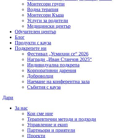
Монтесори групи
Водна терапия
Монтесори Къща
Услуги за родители
Медицински център
Обучителен център
Блог
Продукти с кауза
Подкрепете ни
Фестивал „Усмихни се“ 2026
Награди „Иван Станчов 2025“
Индивидуална подкрепа
Корпоративни дарения
Доброволци
Наемане на конферентна зала
Събития с кауза
Дари
За нас
Кои сме ние
Терапевтични методи и подходи
Управление и екип
Партньори и приятели
Проекти