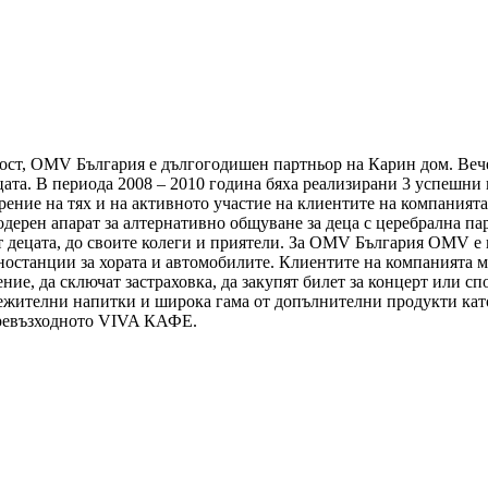
ност, ОМV България е дългогодишен партньор на Карин дом. Вече
децата. В периода 2008 – 2010 година бяха реализирани 3 успеш
ние на тях и на активното участие на клиентите на компанията б
дерен апарат за алтернативно общуване за деца с церебрална п
 децата, до своите колеги и приятели.
За ОМV България OMV е ве
останции за хората и автомобилите. Клиентите на компанията мо
ение, да сключат застраховка, да закупят билет за концерт или 
вежителни напитки и широка гама от допълнителни продукти кат
превъзходното VIVA КАФЕ.