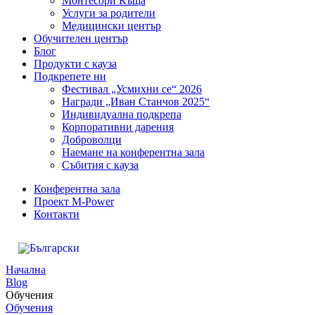
Монтесори Къща
Услуги за родители
Медицински център
Обучителен център
Блог
Продукти с кауза
Подкрепете ни
Фестивал „Усмихни се“ 2026
Награди „Иван Станчов 2025“
Индивидуална подкрепа
Корпоративни дарения
Доброволци
Наемане на конферентна зала
Събития с кауза
Конферентна зала
Проект M-Power
Контакти
Начална
Blog
Обучения
Обучения