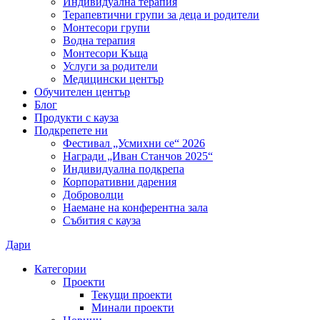
Индивидуална терапия
Терапевтични групи за деца и родители
Монтесори групи
Водна терапия
Монтесори Къща
Услуги за родители
Медицински център
Обучителен център
Блог
Продукти с кауза
Подкрепете ни
Фестивал „Усмихни се“ 2026
Награди „Иван Станчов 2025“
Индивидуална подкрепа
Корпоративни дарения
Доброволци
Наемане на конферентна зала
Събития с кауза
Дари
Категории
Проекти
Текущи проекти
Минали проекти