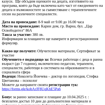
казуси. Ще обсъдим оценките на децата, изготвянето на
програма, която да бъде включена като част от ежедневието на
децата и възможностите за съвместяване с терапевтичните
сесии на различните специалисти.
Дата на провеждане:
8-9 май от 9.00 до 16.00 часа
Място на провеждане:
Карин дом, гр. Варна, бул. „Цар
Освободител“ 86А
Такса за участие:
380 лв.
Информация за плащането ще намерите в регистрационния
формуляр.
Какво ще получите:
Обучителни материали, Сертификат за
участие
Обучението е подходящо за:
Всички работещи с деца в ранна
възраст (до 7 години), включително педагози, терапевти,
специалисти, работещи в системата на образованието и в
социалната сфера
Водещи:
Николета Йончева – доктор по логопедия, Стефка
Цветанова – психолог
Можете да направите своята
регистрация тук:
https://forms.gle/kobArJF8UqKhE5Pa6
Бонус
за ранно записване и плащане до 10.04.2025 г. :
безплатен достъп 10 дни до допълнителни материали и