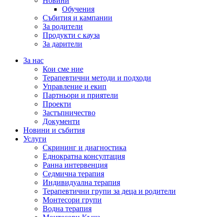
Новини
Обучения
Събития и кампании
За родители
Продукти с кауза
За дарители
За нас
Кои сме ние
Терапевтични методи и подходи
Управление и екип
Партньори и приятели
Проекти
Застъпничество
Документи
Новини и събития
Услуги
Скрининг и диагностика
Еднократна консултация
Ранна интервенция
Седмична терапия
Индивидуална терапия
Терапевтични групи за деца и родители
Монтесори групи
Водна терапия