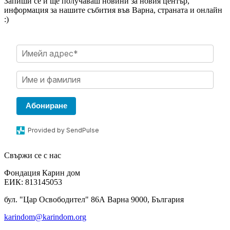
Запиши се и ще получаваш новини за новия център,
информация за нашите събития във Варна, страната и онлайн
:)
Абониране
Provided by SendPulse
Свържи се с нас
Фондация Карин дом
ЕИК: 813145053
бул. "Цар Освободител" 86А Варна 9000, България
karindom@karindom.org