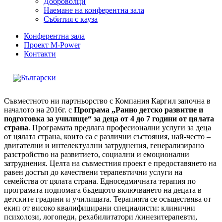
Доброволци
Наемане на конферентна зала
Събития с кауза
Конферентна зала
Проект M-Power
Контакти
Съвместното ни партньорство с Компания Каргил започна в
началото на 2016г. с
Програма „Ранно детско развитие и
подготовка за училище“ за деца от 4 до 7 години от цялата
страна
. Програмата предлага професионални услуги за деца
от цялата страна, които са с различни състояния, най-често –
двигателни и интелектуални затруднения, генерализирано
разстройство на развитието, социални и емоционални
затруднения. Целта на съвместния проект е предоставянето на
равен достъп до качествени терапевтични услуги на
семейства от цялата страна. Едноседмичната терапия по
програмата подпомага бъдещото включването на децата в
детските градини и училищата. Терапията се осъществява от
екип от високо квалифицирани специалисти: клинични
психолози, логопеди, рехабилитатори /кинезитерапевти,