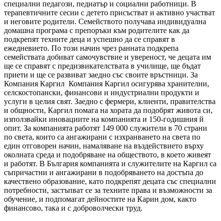
специални педагози, педиатър и социални работници. В
терапевтичните сесии с детето присъстват и активно участват
и неговите родители. Семейството получава индивидуална
домашна програма с препоръки към родителите как да
подкрепят техните деца и успешно да се справят в
ежедневието. По този начин чрез ранната подкрепа
семействата добиват самочувствие и увереност, че децата им
ще се справят с предизвикателствата в училище, ще бъдат
приети и ще се развиват заедно със своите връстници. За
Компания Каргил
Компания Каргил осигурява хранителни,
селскостопански, финансови и индустриални продукти и
услуги в целия свят. Заедно с фермери, клиенти, правителства
и общности, Каргил помага на хората да подобрят живота си,
използвайки иновациите на компанията и 150-годишния й
опит. За компанията работят 149 000 служители в 70 страни
по света, които са ангажирани с изхранването на света по
един отговорен начин, намаляване на въздействието върху
околната среда и подобряване на обществото, в което живеят
и работят. В България компанията и служителите на Каргил са
съпричастни и ангажирани в подобряването на достъпа до
качествено образование, като подкрепят децата със специални
потребности, застъпват се за техните права и възможности за
обучение, и подпомагат дейностите на Карин дом, както
финансово, така и с доброволчески труд.