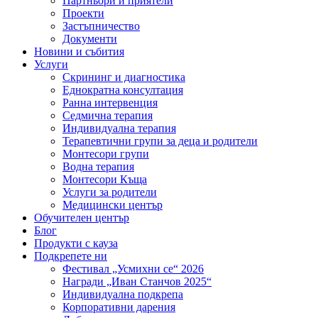
Партньори и приятели
Проекти
Застъпничество
Документи
Новини и събития
Услуги
Скрининг и диагностика
Еднократна консултация
Ранна интервенция
Седмична терапия
Индивидуална терапия
Терапевтични групи за деца и родители
Монтесори групи
Водна терапия
Монтесори Къща
Услуги за родители
Медицински център
Обучителен център
Блог
Продукти с кауза
Подкрепете ни
Фестивал „Усмихни се“ 2026
Награди „Иван Станчов 2025“
Индивидуална подкрепа
Корпоративни дарения