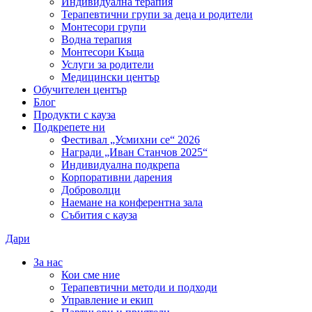
Индивидуална терапия
Терапевтични групи за деца и родители
Монтесори групи
Водна терапия
Монтесори Къща
Услуги за родители
Медицински център
Обучителен център
Блог
Продукти с кауза
Подкрепете ни
Фестивал „Усмихни се“ 2026
Награди „Иван Станчов 2025“
Индивидуална подкрепа
Корпоративни дарения
Доброволци
Наемане на конферентна зала
Събития с кауза
Дари
За нас
Кои сме ние
Терапевтични методи и подходи
Управление и екип