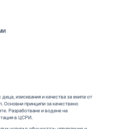
МИ
 деца, изисквания и качества за екипа от
л. Основни принципи за качествено
ите. Разработване и водене на
тация в ЦСРИ.
лни услуги в общността- управление и