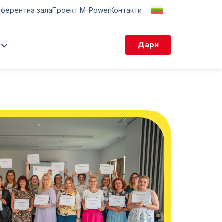
нферентна зала
Проект M-Power
Контакти
Дари
смихни се“ 2026
ан Станчов 2025“
а подкрепа
и дарения
конферентна зала
уза