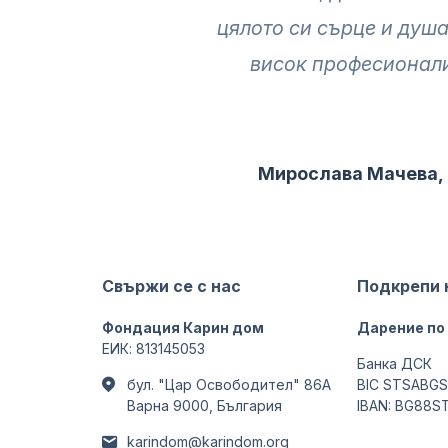
цялото си сърце и душа
висок професионали
Мирослава Мачева, 
Свържи се с нас
Подкрепи 
Фондация Карин дом
Дарение по
ЕИК: 813145053
Банка ДСК
бул. "Цар Освободител" 86А
BIC STSABGS
Варна 9000, България
IBAN: BG88S
karindom@karindom.org