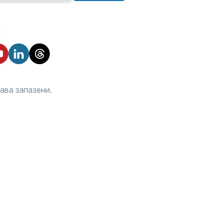
:
рава запазени.