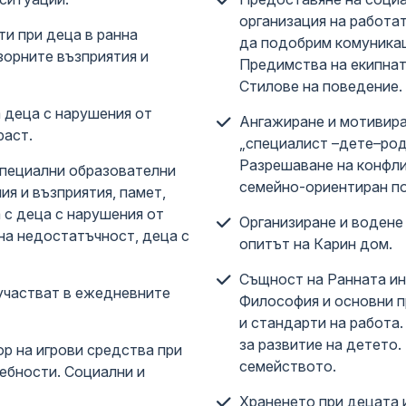
организация на работа
и при деца в ранна
да подобрим комуникац
зорните възприятия и
Предимства на екипнат
Стилове на поведение.
 деца с нарушения от
Ангажиране и мотивира
раст.
„специалист –дете–род
Разрешаване на конфли
специални образователни
семейно-ориентиран п
ия и възприятия, памет,
 с деца с нарушения от
Организиране и водене
на недостатъчност, деца с
опитът на Карин дом.
Същност на Ранната ин
 участват в ежедневните
Философия и основни п
и стандарти на работа.
за развитие на детето.
р на игрови средства при
семейството.
ебности. Социални и
Храненето при децата 