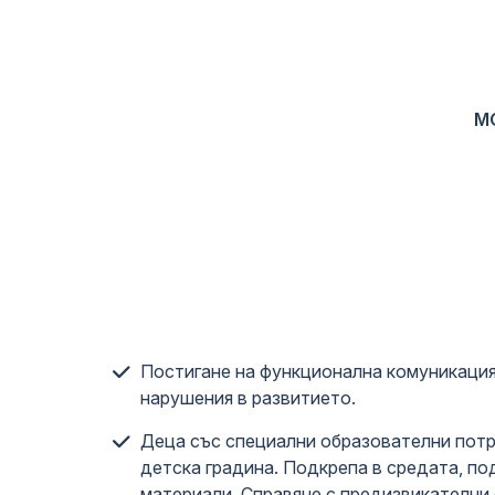
М
Постигане на функционална комуникация
нарушения в развитието.
Деца със специални образователни потр
детска градина. Подкрепа в средата, по
материали. Справяне с предизвикателни 