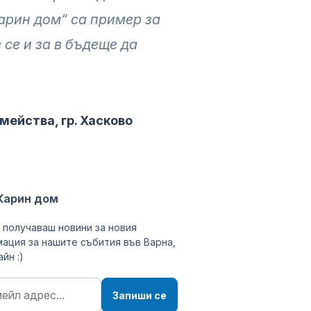
Карин дом“ са пример за
се и за в бъдеще да
ейства, гр. Хасково
Карин дом
 получаваш новини за новия
ация за нашите събития във Варна,
йн :)
Запиши се