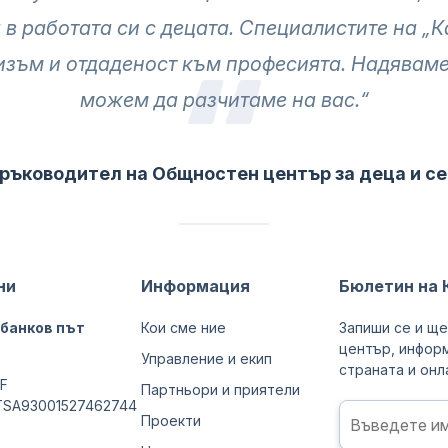
 в работата си с децата. Специалистите на „
зъм и отдаденост към професията. Надяваме 
можем да разчитаме на вас.“
ръководител на Общностен център за деца и сем
ни
Информация
Бюлетин на 
 банков път
Кои сме ние
Запиши се и ще
център, информ
Управление и екип
страната и онла
F
Партньори и приятели
TSA93001527462744
Проекти