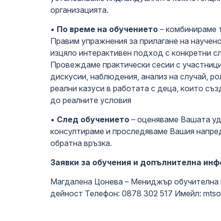
организацията.
Водна т
•
По време на обучението
– комбинираме т
Монтес
Правим упражнения за прилагане на научен
изцяло интерактивен подход с конкретни с
Услуги 
Провеждаме практически сесии с участницит
дискусии, наблюдения, анализ на случай, ро
Медицин
реални казуси в работата с деца, които съ
до реалните условия
•
След обучението
– оценяваме Вашата у
консултираме и проследяваме Вашия напре
обратна връзка.
Заявки за обучения и допълнителна ин
Магдалена Цонева – Мениджър обучителна 
дейност Телефон: 0878 302 517 Имейл: mts