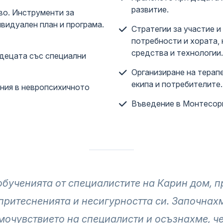
развитие.
во. Инструменти за
ивидуален план и програма.
Стратегии за участие и
потребности и хората,
средства и технологии.
децата със специални
Организиране на терап
екипа и потребителите.
ения в невропсихичното
Въведение в Монтесори
бученията от специалистите на Карин дом, п
ритесненията и несигурността си. Започнах
мочувствието на специалисти и осъзнахме, че