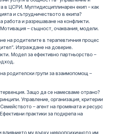
та в ЦСРИ. Мултидисциплинарен екип – как
ията и сътрудничеството в екипа?
а работа и разрешаване на конфликти.
 Мотивация – същност, очаквания, модели.
не на родителите в терапевтичния процес
ител“. Изграждане на доверие.
кти. Модел за ефективно партньорство –
одход.
 на родителски групи за взаимопомощ –
тервенция. Защо да се намесваме отрано?
ринципи. Управление, организация, критерии
 Семейството – агент на промяната и ресурс
 Ефективни практики за подкрепа на
и влиянието му върху невропсихичното им