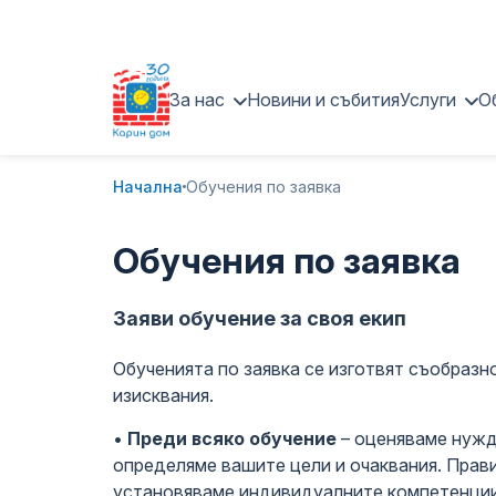
За нас
Новини и събития
Услуги
О
Кои сме ние
Скринин
Начална
Обучения по заявка
Терапевтични методи и
Еднокра
подходи
Обучения по заявка
Ранна и
Управление и екип
Седмичн
Заяви обучение за своя екип
Партньори и приятели
Индивид
Обученията по заявка се изготвят съобраз
Проекти
изисквания.
Терапевт
Застъпничество
родител
•
Преди всяко обучение
– оценяваме нужд
определяме вашите цели и очаквания. Прави
Документи
Монтесо
установяваме индивидуалните компетенции 