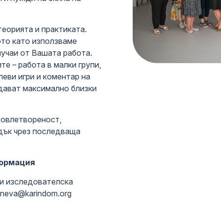
ерапия
еорията и практиката.
ори Къща
ото като използваме
лучаи от Вашата работа.
за родители
е – работа в малки групи,
леви игри и коментар на
ски център
здават максимално близки
довлетвореност,
дък чрез последваща
формация
и изследователска
oneva@karindom.org