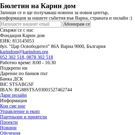
Бюлетин на Карин дом
Запиши се и ще получаваш новини за новия център,
информация за нашите събития във Варна, страната и онлайн :)
Абонирам се
Свържи се с нас
Фондация Карин дом
ЕИК: 813145053
бул. "Цар Освободител" 86А Варна 9000, България
karindom@karindom.org
052 302 518, 0878 302 518
Работно време: 8:00 - 16:30
Подкрепи ни
Дарение по банков път
Банка ДСК
BIC STSABGSF
IBAN: BG88STSA93001527462744
Дари онлайн
Информация
Кои сме ние
Управление и екип
Партньори и приятели
Проекти
Новини
Обучения