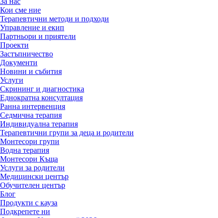
За нас
Кои сме ние
Терапевтични методи и подходи
Управление и екип
Партньори и приятели
Проекти
Застъпничество
Документи
Новини и събития
Услуги
Скрининг и диагностика
Еднократна консултация
Ранна интервенция
Седмична терапия
Индивидуална терапия
Терапевтични групи за деца и родители
Монтесори групи
Водна терапия
Монтесори Къща
Услуги за родители
Медицински център
Обучителен център
Блог
Продукти с кауза
Подкрепете ни