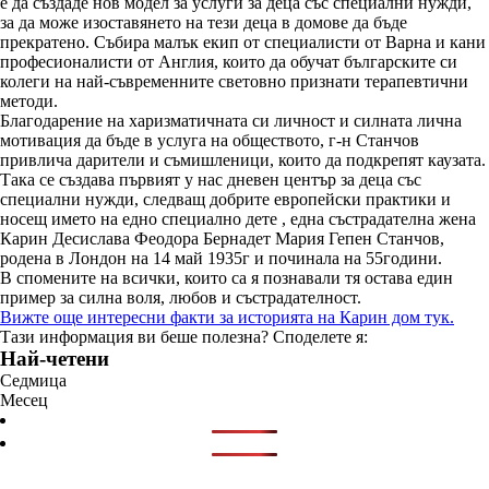
е да създаде нов модел за услуги за деца със специални нужди,
за да може изоставянето на тези деца в домове да бъде
прекратено. Събира малък екип от специалисти от Варна и кани
професионалисти от Англия, които да обучат българските си
колеги на най-съвременните световно признати терапевтични
методи.
Благодарение на харизматичната си личност и силната лична
мотивация да бъде в услуга на обществото, г-н Станчов
привлича дарители и съмишленици, които да подкрепят каузата.
Така се създава първият у нас дневен център за деца със
специални нужди, следващ добрите европейски практики и
носещ името на едно специално дете , една състрадателна жена
Карин Десислава Феодора Бернадет Мария Гепен Станчов,
родена в Лондон на 14 май 1935г и починала на 55години.
В спомените на всички, които са я познавали тя остава един
пример за силна воля, любов и състрадателност.
Вижте още интересни факти за историята на Карин дом тук.
Тази информация ви беше полезна? Споделете я:
Най-четени
Седмица
Месец