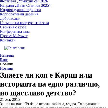
Фестивал „Усмихни се“ 2026
Награди „Иван Станчов 2025“
Индивидуална подкрепа
Корпоративни дарения
Доброволци
Наемане на конферентна зала
Събития с кауза
Конферентна зала
Проект M-Power
Контакти
Начална
Блог
Новини
Новини
Знаете ли коя е Карин или
историята на едно различно,
но щастливо детство?
21 окт. 2015
За нея казват: “Тя беше весела, забавна, мъдра. Тя слушаше и