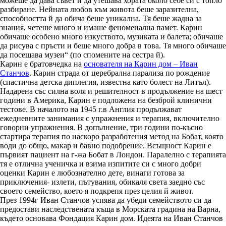
можеше да дава съвет и да утешава хората около себе си с топло
разбиране. Нейната любов към живота беше заразителна,
способността й да обича беше уникална. Тя беше жадна за
знания, четеше много и имаше феноменална памет. Карин
обичаше особено много изкуството, музиката и балета; обичаше
да рисува с пръсти и беше много добра в това. Тя много обичаше
да посещава музеи“ (по спомените на сестра й).
Карин е братовчедка на
основателя на Карин дом – Иван
Станчов
. Карин страда от церебрална парализа по рождение
(спастична детска диплегия, известна като болест на Литъл).
Надарена със силна воля и решителност в продължение на шест
години в Америка, Карин е подложена на безброй клинични
тестове. В началото на 1945 г.в Англия продължават
ежедневните занимания с упражнения и терапия, включително
говорни упражнения. В допълнение, три години по-късно
стартира терапия по наскоро разработения метод на Бобат, която
води до общо, макар и бавно подобрение. Всъщност Карин е
първият пациент на г-жа Бобат в Лондон. Паралелно с терапията
тя е отлична ученичка и взима изпитите си с много добри
оценки Карин е любознателно дете, винаги готова за
приключения- излети, пътувания, обикаля света заедно със
своето семейство, което я подкрепя през целия й живот.
През 1994г Иван Станчов успява да убеди семейството си да
предостави наследствената къща в Морската градина на Варна,
където основава Фондация Карин дом. Идеята на Иван Станчов