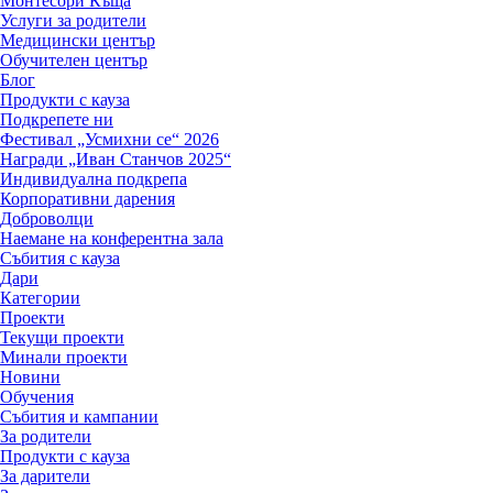
Монтесори Къща
Услуги за родители
Медицински център
Обучителен център
Блог
Продукти с кауза
Подкрепете ни
Фестивал „Усмихни се“ 2026
Награди „Иван Станчов 2025“
Индивидуална подкрепа
Корпоративни дарения
Доброволци
Наемане на конферентна зала
Събития с кауза
Дари
Категории
Проекти
Текущи проекти
Минали проекти
Новини
Обучения
Събития и кампании
За родители
Продукти с кауза
За дарители