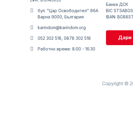
Банка ДСК
Водна терапия
бул. "Цар Освободител" 86А
BIC STSABGS
Варна 9000, България
IBAN: BG88S
Монтесори Къ
karindom@karindom.org
Услуги за роди
Дари 
052 302 518, 0878 302 518
Медицински ц
Работно време: 8:00 - 16:30
Copyright © 2