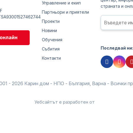
Управление и екип
страната и онла
F
Партньори и приятели
TSA93001527462744
ща
Проекти
Новини
тели
онлайн
Обучения
ентър
Последвай ни
Събития
Контакти
001 - 2026 Карин дом - НПО - България, Варна - Всички п
Уебсайтът е разработен от