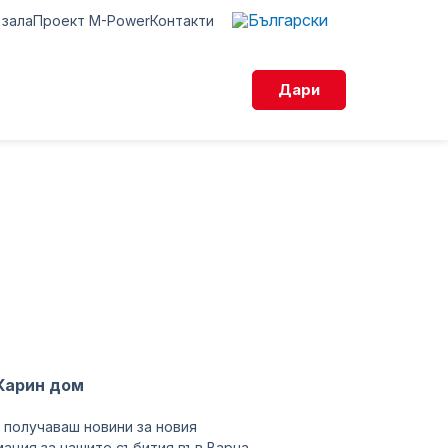
 зала
Проект M-Power
Контакти
Дари
 се“ 2026
нчов 2025“
крепа
ния
ентна зала
Карин дом
 получаваш новини за новия
ация за нашите събития във Варна,