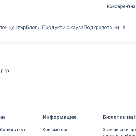
Конферентна
лен център
Блог
Продукти с кауза
Подкрепете ни
гностика
Фестивал „Усмихни
нсултация
Награди „Иван Ста
.php
нция
Индивидуална под
пия
Корпоративни даре
терапия
Доброволци
рупи за деца и
Наемане на конфер
ни
Информация
Бюлетин на 
Събития с кауза
 банков път
Кои сме ние
Запиши се и ще
пи
център, информ