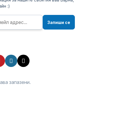
йн :)
Запиши се
:
рава запазени.